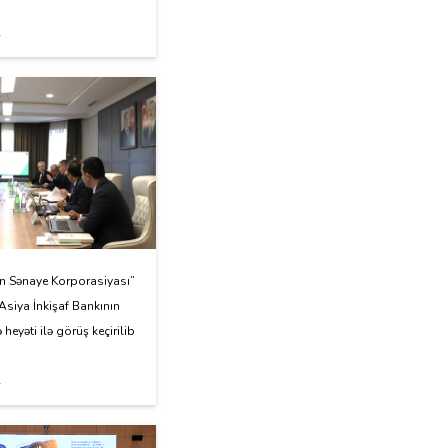
4
n Sənaye Korporasiyası”
siya İnkişaf Bankının
eyəti ilə görüş keçirilib
4