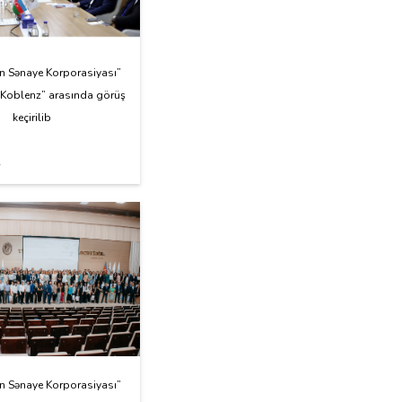
n Sənaye Korporasiyası”
 Koblenz” arasında görüş
keçirilib
4
n Sənaye Korporasiyası”