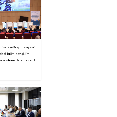
n Sənaye Korporasiyası”
bal iqlim dəyişikliyi
konfransda iştirak edib
4