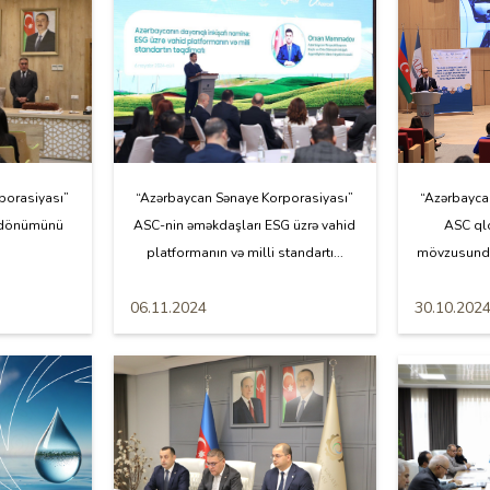
porasiyası”
“Azərbaycan Sənaye Korporasiyası”
“Azərbayca
 ildönümünü
ASC-nin əməkdaşları ESG üzrə vahid
ASC qlo
platformanın və milli standartı...
mövzusunda 
06.11.2024
30.10.202