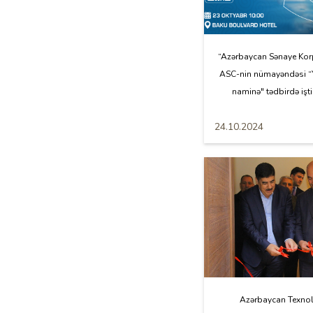
“Azərbaycan Sənaye Kor
ASC-nin nümayəndəsi “
naminə" tədbirdə işti
24.10.2024
Azərbaycan Texno