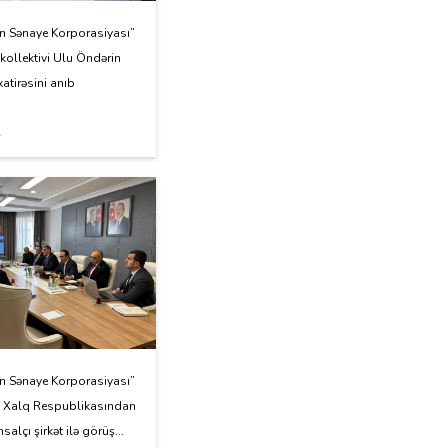
n Sənaye Korporasiyası”
kollektivi Ulu Öndərin
xatirəsini anıb
4
n Sənaye Korporasiyası”
 Xalq Respublikasından
salçı şirkət ilə görüş...