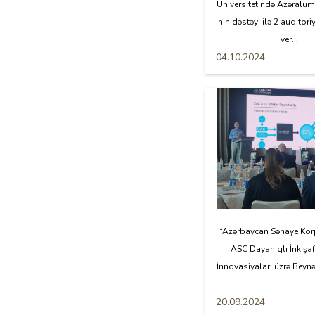
Universitetində Azəral
nin dəstəyi ilə 2 auditori
ver...
04.10.2024
“Azərbaycan Sənaye Kor
ASC Dayanıqlı İnkişaf
İnnovasiyaları üzrə Beynə
20.09.2024