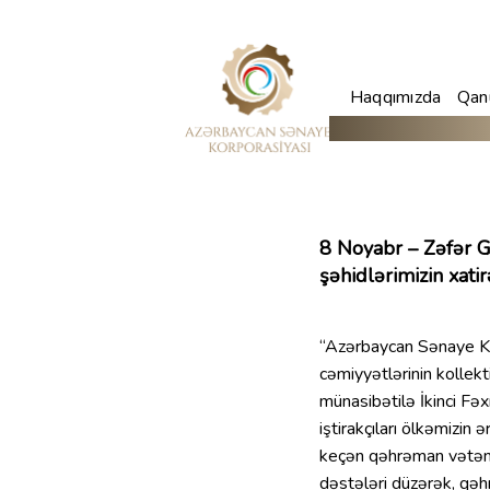
Haqqımızda
Qanu
8 Noyabr – Zəfər 
şəhidlərimizin xatir
“Azərbaycan Sənaye K
cəmiyyətlərinin kollekt
münasibətilə İkinci Fə
iştirakçıları ölkəmizin
keçən qəhrəman vətən o
dəstələri düzərək, qəhr