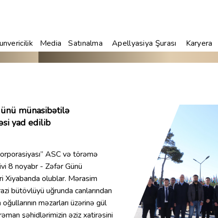
nvericilik
Media
Satınalma
Apellyasiya Şurası
Karyera
Günü münasibətilə
əsi yad edilib
orporasiyası” ASC və törəmə
ivi 8 noyabr - Zəfər Günü
xri Xiyabanda olublar. Mərasim
 ərazi bütövlüyü uğrunda canlarından
ğullarının məzarları üzərinə gül
əman şəhidlərimizin əziz xatirəsini