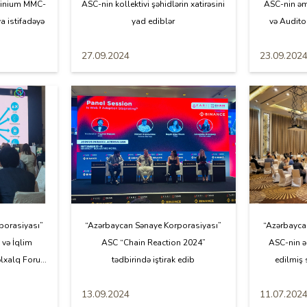
üminium MMC-
ASC-nin kollektivi şəhidlərin xatirəsini
ASC-nin əm
ya istifadəyə
yad ediblər
və Auditor
27.09.2024
23.09.202
porasiyası”
“Azərbaycan Sənaye Korporasiyası”
“Azərbayca
 və İqlim
ASC “Chain Reaction 2024”
ASC-nin 
lxalq Foru...
tədbirində iştirak edib
edilmiş 
13.09.2024
11.07.202