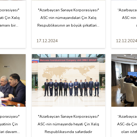
porasiyası"
"Azərbaycan Sənaye Korporasiyası"
“Azərbayca
ti Çin Xalq
ASC-nin nümayəndələri Çin Xalq
ASC-nin 
manı bir...
Respublikasının ən böyük şirkətləri...
17.12.2024
12.12.202
porasiyası"
"Azərbaycan Sənaye Korporasiyası"
“Azərbayca
ətinin Çin
ASC-nin nümayəndə heyəti Çin Xalq
ASC-də Çin
əri davam...
Respublikasında səfərdədir
olan isteh