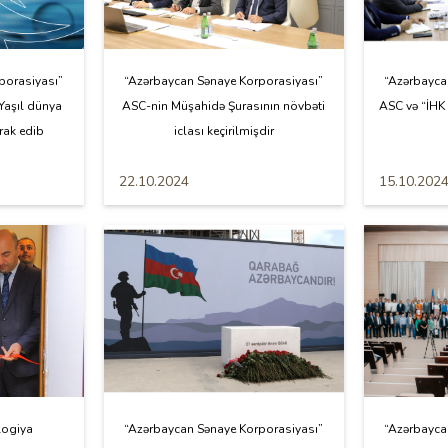
porasiyası”
“Azərbaycan Sənaye Korporasiyası”
“Azərbayca
Yaşıl dünya
ASC-nin Müşahidə Şurasının növbəti
ASC və “İHK
rak edib
iclası keçirilmişdir
22.10.2024
15.10.202
logiya
“Azərbaycan Sənaye Korporasiyası”
“Azərbayca