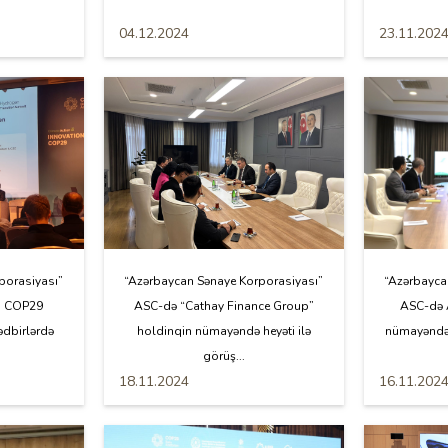
04.12.2024
23.11.202
porasiyası”
“Azərbaycan Sənaye Korporasiyası”
“Azərbayca
ı COP29
ASC-də “Cathay Finance Group”
ASC-də A
tədbirlərdə
holdinqin nümayəndə heyəti ilə
nümayəndə h
görüş...
18.11.2024
16.11.202