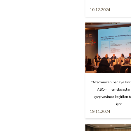
10.12.2024
“Azərbaycan Sənaye Kor
ASC-nin əməkdaşlar
çərçivəsində keçirilən 
iştir...
19.11.2024