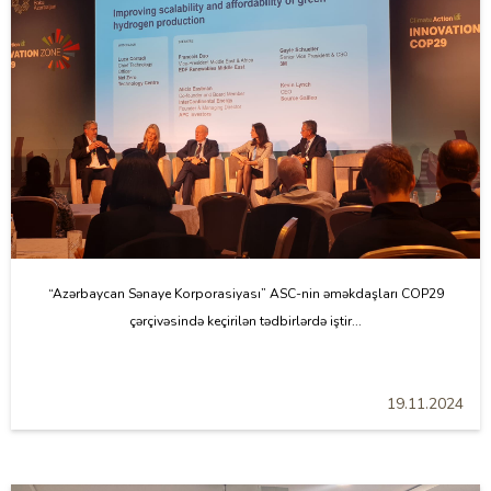
“Azərbaycan Sənaye Korporasiyası” ASC-nin əməkdaşları COP29
çərçivəsində keçirilən tədbirlərdə iştir...
19.11.2024