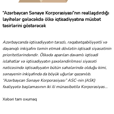
“Azərbaycan Sənaye Korporasiyası”nın reallaşdırdığı
layihələr gələcəkdə ölkə iqtisadiyyatına müsbət
təsirlərini göstərəcək
Azərbaycanda iqtisadiyyatın tarazlı, rəqabətqabiliyyətli və
dayanıqlı inkişafını təmin etmək dövlətin iqtisadi siyasətinin
prioritetlərindəndir. Ölkədə aparılan davamlı iqtisadi
islahatlar və iqtisadiyyatın şaxələndirilməsi siyasəti
nəticəsində iqtisadiyyatın bütün sahələrində olduğu kimi,
sənayenin inkişafında da böyük uğurlar qazanılıb.
“Azərbaycan Sənaye Korporasiyası” ASC-nin (ASK)
fəaliyyətə başlamasının iki ili münasibətilə Korporasiyas...
Xəbəri tam oxumaq