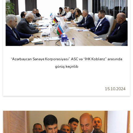
“Azərbaycan Sənaye Korporasiyası” ASC və “İHK Koblenz” arasında
görüş keçirilib
15.10.2024