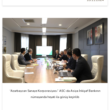
“Azərbaycan Sənaye Korporasiyası” ASC-də Asiya İnkişaf Bankının
nümayəndə heyəti ilə görüş keçirilib