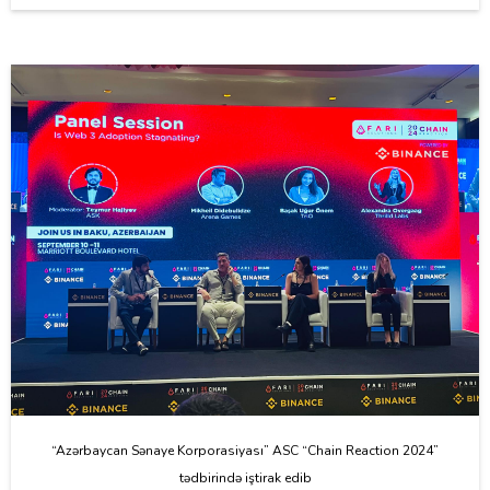
“Azərbaycan Sənaye Korporasiyası” ASC “Chain Reaction 2024”
tədbirində iştirak edib