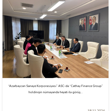
“Azərbaycan Sənaye Korporasiyası” ASC-də “Cathay Finance Group”
holdinqin nümayəndə heyəti ilə görüş...
18.11.2024