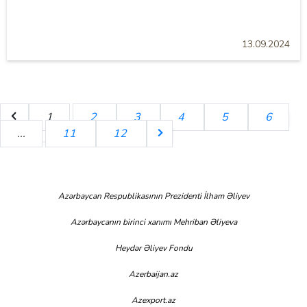
13.09.2024
1
2
3
4
5
6
...
11
12
Azərbaycan Respublikasının Prezidenti İlham Əliyev
Azərbaycanın birinci xanımı Mehriban Əliyeva
Heydər Əliyev Fondu
Azerbaijan.az
Azexport.az