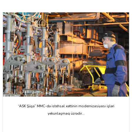
“ASK Şüşə” MMC-də istehsal xəttinin modernizasiyası işləri
yekunlaşmaq üzrədir...