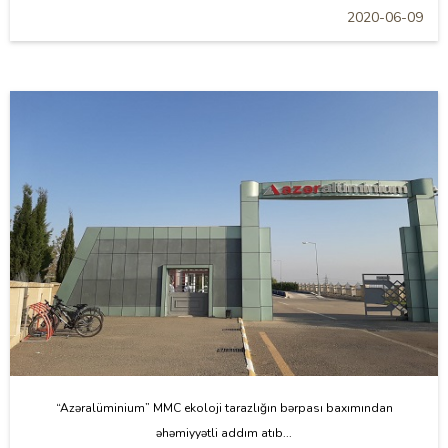
2020-06-09
“Azəralüminium” MMC ekoloji tarazlığın bərpası baxımından
əhəmiyyətli addım atıb...