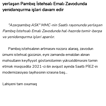
yerləşən Pambıq İstehsalı Emalı Zavodunda
yenidənqurma işləri davam edir
"Azərpambıq ASK" MMC-nin Saatlı rayonunda yerləşən
Pambıq İstehsalı Emalı Zavodunda hal-hazırda təmir-bərpa
və yenidənqurma işləri aparılır.
Pambıq istehsalının artmasını nəzərə alaraq, zavodun
ümumi istehsal gücünün, eyni zamanda emaldan alınan
məhsulların keyfiyyət göstəricilərinin yüksəldilməsini təmin
etmək məqsədilə 2021-ci ilin avqust ayında Saatlı PİEZ-in
modernizasiyası layihəsinin icrasına baş...
Lahiyeni tam oxumaq