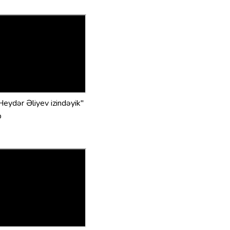
Heydər Əliyev izindəyik"
b