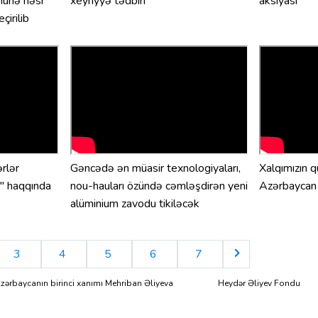
nünə həsr
xeyriyyə tədbiri
aksiyası
çirilib
rlər
Gəncədə ən müasir texnologiyaları,
Xalqımızın q
" haqqında
nou-hauları özündə cəmləşdirən yeni
Azərbaycan 
alüminium zavodu tikiləcək
3
4
5
6
7
zərbaycanın birinci xanımı Mehriban Əliyeva
Heydər Əliyev Fondu