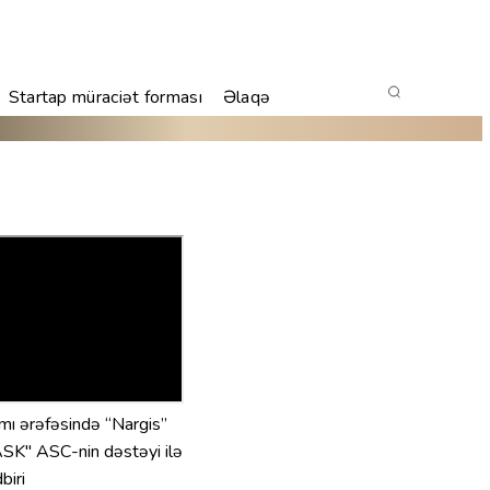
Startap müraciət forması
Əlaqə
amı ərəfəsində “Nargis”
SK" ASC-nin dəstəyi ilə
biri