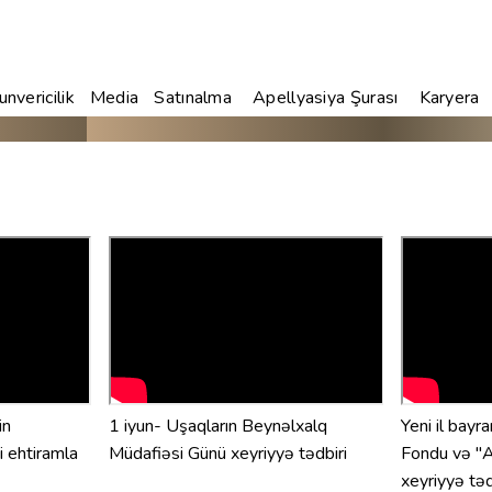
nvericilik
Media
Satınalma
Apellyasiya Şurası
Karyera
in
1 iyun- Uşaqların Beynəlxalq
Yeni il bayr
i ehtiramla
Müdafiəsi Günü xeyriyyə tədbiri
Fondu və "A
xeyriyyə təd