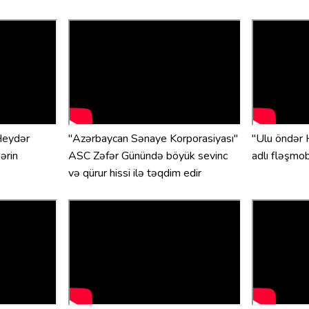
Heydər
"Azərbaycan Sənaye Korporasiyası"
"Ulu öndər 
dərin
ASC Zəfər Günündə böyük sevinc
adlı fləşmo
və qürur hissi ilə təqdim edir