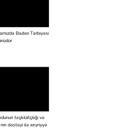
kəmizdə Bədən Tərbiyəsi
ünüdür
dunun təşkilatçılığı və
in dəstəyi ilə xeyriyyə