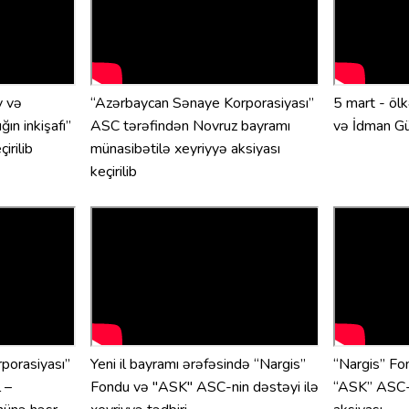
v və
“Azərbaycan Sənaye Korporasiyası”
5 mart - öl
ın inkişafı”
ASC tərəfindən Novruz bayramı
və İdman G
irilib
münasibətilə xeyriyyə aksiyası
keçirilib
porasiyası”
Yeni il bayramı ərəfəsində “Nargis”
“Nargis” Fon
 –
Fondu və "ASK" ASC-nin dəstəyi ilə
“ASK” ASC-n