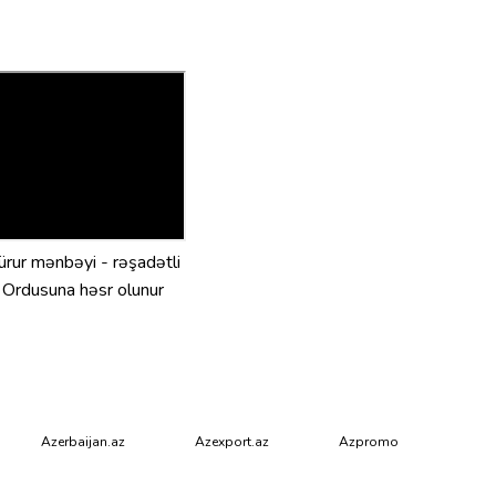
ürur mənbəyi - rəşadətli
Ordusuna həsr olunur
Azerbaijan.az
Azexport.az
Azpromo