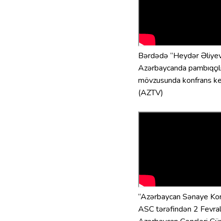
Bərdədə “Heydər Əliye
Azərbaycanda pambıqçılığ
mövzusunda konfrans keç
(AZTV)
“Azərbaycan Sənaye Kor
ASC tərəfindən 2 Fevral