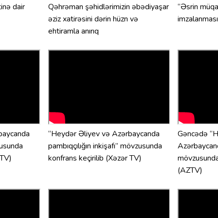
inə dair
Qəhrəman şəhidlərimizin əbədiyaşar
“Əsrin müqav
əziz xatirəsini dərin hüzn və
imzalanması
ehtiramla anırıq
baycanda
“Heydər Əliyev və Azərbaycanda
Gəncədə “H
zusunda
pambıqçılığın inkişafı” mövzusunda
Azərbaycand
 TV)
konfrans keçirilib (Xəzər TV)
mövzusunda 
(AZTV)