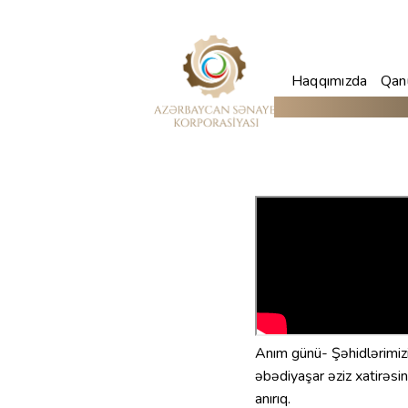
Haqqımızda
Qanu
Anım günü- Şəhidlərimiz
əbədiyaşar əziz xatirəsin
anırıq.