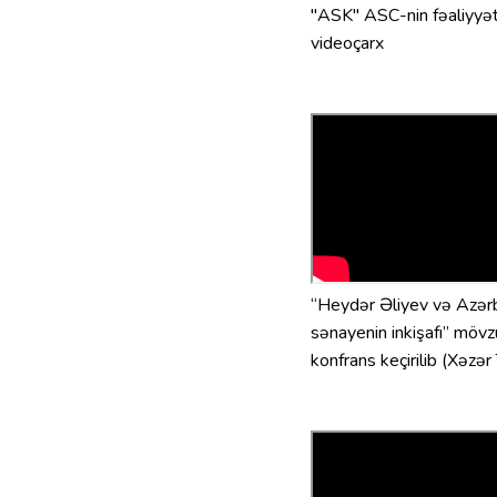
"ASK" ASC-nin fəaliyyət
videoçarx
“Heydər Əliyev və Azər
sənayenin inkişafı” möv
konfrans keçirilib (Xəzər