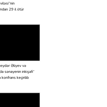
iləsi”nin
ndan 29 il ötür
eydər Əliyev və
a sənayenin inkişafı”
konfrans keçirilib