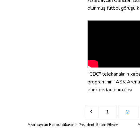
Azərbaycan Gəncləri Gü
olunmuş futbol görüşü ke
"CBC" telekanalının xəbə
proqramının "ASK Arena
efirə gedən buraxılışı
1
2
Azərbaycan Respublikasının Prezidenti İlham Əliyev
A