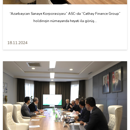
“Azərbaycan Sənaye Korporasiyası” ASC-də “Cathay Finance Group”
holdinqin nümayəndə heyəti ilə görüş...
18.11.2024