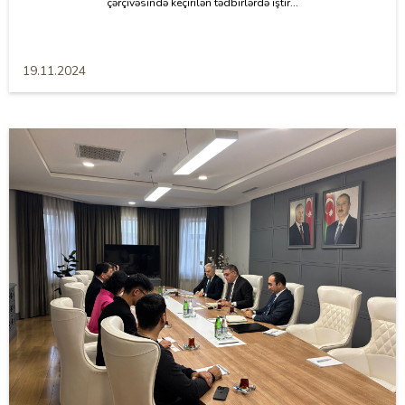
çərçivəsində keçirilən tədbirlərdə iştir...
19.11.2024