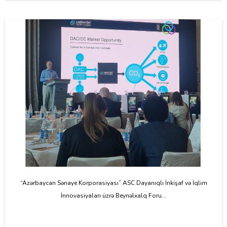
“Azərbaycan Sənaye Korporasiyası” ASC Dayanıqlı İnkişaf və İqlim
İnnovasiyaları üzrə Beynəlxalq Foru...