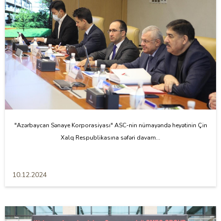
"Azərbaycan Sənaye Korporasiyası" ASC-nin nümayəndə heyətinin Çin
Xalq Respublikasına səfəri davam...
10.12.2024