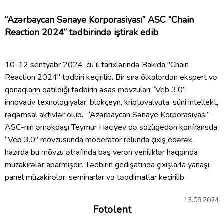
“Azərbaycan Sənaye Korporasiyası” ASC “Chain
Reaction 2024” tədbirində iştirak edib
10-12 sentyabr 2024-cü il tarixlərində Bakıda "Chain
Reaction 2024" tədbiri keçirilib. Bir sıra ölkələrdən ekspert və
qonaqların qatıldığı tədbirin əsas mövzuları “Veb 3.0”,
innovativ texnologiyalar, blokçeyn, kriptovalyuta, süni intellekt,
rəqəmsal aktivlər olub. “Azərbaycan Sənaye Korporasiyası”
ASC-nin əməkdaşı Teymur Hacıyev də sözügedən konfransda
“Veb 3.0” mövzusunda moderator rolunda çıxış edərək,
hazırda bu mövzu ətrafında baş verən yeniliklər haqqında
müzakirələr aparmışdır. Tədbirin gedişatında çıxışlarla yanaşı,
panel müzakirələr, seminarlar və təqdimatlar keçirilib.
13.09.2024
Fotolent