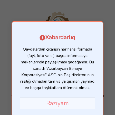
Xəbərdarlıq
Qaydalardan çıxarışın hər hansı formada
(fayl, foto və s.) başqa informasiya
məkanlarında paylaşılması qadağandır. Bu
“Azərbaycan Sənaye Korporasiyası” Açıq Səhmdar
sənədi “Azərbaycan Sənaye
Cəmiyyətinin və onun törəmə (idarəetməsində olan)
Korporasiyası” ASC-nin Baş direktorunun
cəmiyyətlərinin Satınalma Qaydaları” “Dövlət
razılığı olmadan tam və ya qismən yaymaq
satınalmaları haqqında” Azərbaycan Respublikasının
və başqa təşkilatlara ötürmək olmaz.
2023-cü il 14 iyul tarixli 988-VIQ nömrəli
Qanununun tətbiqi barədə” Azərbaycan Respublikası
Prezidentinin 2023-cü il 19 avqust tarixli 2307
Razıyam
nömrəli Fərmanının icrasının təmin edilməsi haqqında
Azərbaycan Respublikası Nazirlər Kabinetinin 29