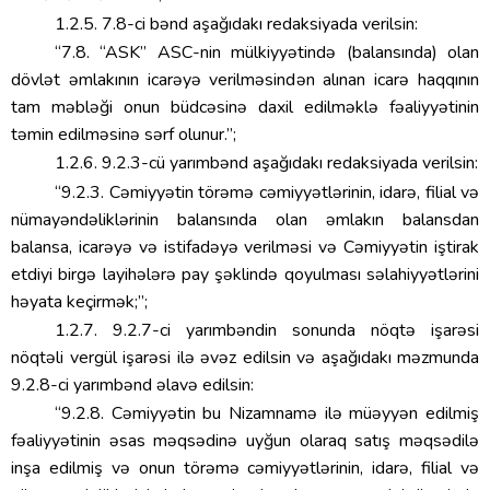
1.2.5. 7.8-ci bənd aşağıdakı redaksiyada verilsin:
“7.8. “ASK” ASC-nin mülkiyyətində (balansında) olan
dövlət əmlakının icarəyə verilməsindən alınan icarə haqqının
tam məbləği onun büdcəsinə daxil edilməklə fəaliyyətinin
təmin edilməsinə sərf olunur.”;
1.2.6. 9.2.3-cü yarımbənd aşağıdakı redaksiyada verilsin:
“9.2.3. Cəmiyyətin törəmə cəmiyyətlərinin, idarə, filial və
nümayəndəliklərinin balansında olan əmlakın balansdan
balansa, icarəyə və istifadəyə verilməsi və Cəmiyyətin iştirak
etdiyi birgə layihələrə pay şəklində qoyulması səlahiyyətlərini
həyata keçirmək;”;
1.2.7. 9.2.7-ci yarımbəndin sonunda nöqtə işarəsi
nöqtəli vergül işarəsi ilə əvəz edilsin və aşağıdakı məzmunda
9.2.8-ci yarımbənd əlavə edilsin:
“9.2.8. Cəmiyyətin bu Nizamnamə ilə müəyyən edilmiş
fəaliyyətinin əsas məqsədinə uyğun olaraq satış məqsədilə
inşa edilmiş və onun törəmə cəmiyyətlərinin, idarə, filial və