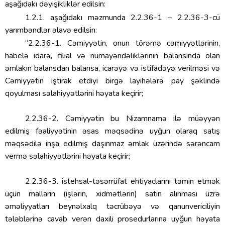
aşağıdakı dəyişikliklər edilsin:
1.2.1. aşağıdakı məzmunda 2.2.36-1 – 2.2.36-3-cü
yarımbəndlər əlavə edilsin:
“2.2.36-1. Cəmiyyətin, onun törəmə cəmiyyətlərinin,
habelə idarə, filial və nümayəndəliklərinin balansında olan
əmlakın balansdan balansa, icarəyə və istifadəyə verilməsi və
Cəmiyyətin iştirak etdiyi birgə layihələrə pay şəklində
qoyulması səlahiyyətlərini həyata keçirir;
2.2.36-2. Cəmiyyətin bu Nizamnamə ilə müəyyən
edilmiş fəaliyyətinin əsas məqsədinə uyğun olaraq satış
məqsədilə inşa edilmiş daşınmaz əmlak üzərində sərəncam
vermə səlahiyyətlərini həyata keçirir;
2.2.36-3. istehsal-təsərrüfat ehtiyaclarını təmin etmək
üçün malların (işlərin, xidmətlərin) satın alınması üzrə
əməliyyatları beynəlxalq təcrübəyə və qanunvericiliyin
tələblərinə cavab verən daxili prosedurlarına uyğun həyata