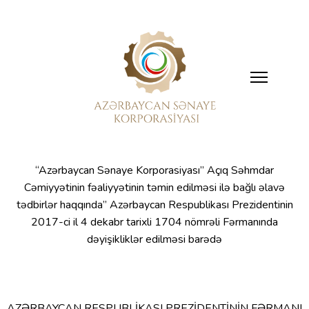
“Azərbaycan Sənaye Korporasiyası” Açıq Səhmdar
Cəmiyyətinin fəaliyyətinin təmin edilməsi ilə bağlı əlavə
tədbirlər haqqında” Azərbaycan Respublikası Prezidentinin
2017-ci il 4 dekabr tarixli 1704 nömrəli Fərmanında
dəyişikliklər edilməsi barədə
AZƏRBAYCAN RESPUBLİKASI PREZİDENTİNİN FƏRMANI