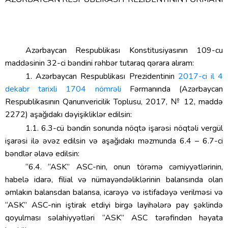
Azərbaycan Respublikası Konstitusiyasının 109-cu
maddəsinin 32-ci bəndini rəhbər tutaraq
qərara alıram:
1. Azərbaycan Respublikası Prezidentinin
2017-ci il 4
dekabr tarixli 1704 nömrəli
Fərmanında (Azərbaycan
Respublikasının Qanunvericilik Toplusu, 2017, № 12, maddə
2272) aşağıdakı dəyişikliklər edilsin:
1.1. 6.3-cü bəndin sonunda nöqtə işarəsi nöqtəli vergül
işarəsi ilə əvəz edilsin və aşağıdakı məzmunda 6.4 – 6.7-ci
bəndlər əlavə edilsin:
“6.4. “ASK” ASC-nin, onun törəmə cəmiyyətlərinin,
habelə idarə, filial və nümayəndəliklərinin balansında olan
əmlakın balansdan balansa, icarəyə və istifadəyə verilməsi və
“ASK” ASC-nin iştirak etdiyi birgə layihələrə pay şəklində
qoyulması səlahiyyətləri “ASK” ASC tərəfindən həyata