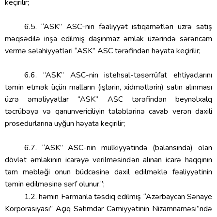
keçirilir;
6.5. “ASK” ASC-nin fəaliyyət istiqamətləri üzrə satış
məqsədilə inşa edilmiş daşınmaz əmlak üzərində sərəncam
vermə səlahiyyətləri “ASK” ASC tərəfindən həyata keçirilir;
6.6. “ASK” ASC-nin istehsal-təsərrüfat ehtiyaclarını
təmin etmək üçün malların (işlərin, xidmətlərin) satın alınması
üzrə əməliyyatlar “ASK” ASC tərəfindən beynəlxalq
təcrübəyə və qanunvericiliyin tələblərinə cavab verən daxili
prosedurlarına uyğun həyata keçirilir;
6.7. “ASK” ASC-nin mülkiyyətində (balansında) olan
dövlət əmlakının icarəyə verilməsindən alınan icarə haqqının
tam məbləği onun büdcəsinə daxil edilməklə fəaliyyətinin
təmin edilməsinə sərf olunur.”;
1.2. həmin Fərmanla təsdiq edilmiş “Azərbaycan Sənaye
Korporasiyası” Açıq Səhmdar Cəmiyyətinin Nizamnaməsi”ndə