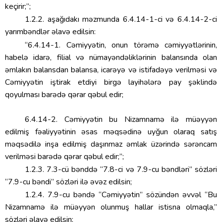
keçirir;”;
1.2.2. aşağıdakı məzmunda 6.4.14-1-ci və 6.4.14-2-ci
yarımbəndlər əlavə edilsin:
“6.4.14-1. Cəmiyyətin, onun törəmə cəmiyyətlərinin,
habelə idarə, filial və nümayəndəliklərinin balansında olan
əmlakın balansdan balansa, icarəyə və istifadəyə verilməsi və
Cəmiyyətin iştirak etdiyi birgə layihələrə pay şəklində
qoyulması barədə qərar qəbul edir;
6.4.14-2. Cəmiyyətin bu Nizamnamə ilə müəyyən
edilmiş fəaliyyətinin əsas məqsədinə uyğun olaraq satış
məqsədilə inşa edilmiş daşınmaz əmlak üzərində sərəncam
verilməsi barədə qərar qəbul edir;”;
1.2.3. 7.3-cü bənddə “7.8-ci və 7.9-cu bəndləri” sözləri
“7.9-cu bəndi” sözləri ilə əvəz edilsin;
1.2.4. 7.9-cu bəndə “Cəmiyyətin” sözündən əvvəl “Bu
Nizamnamə ilə müəyyən olunmuş hallar istisna olmaqla,”
sözləri əlavə edilsin;