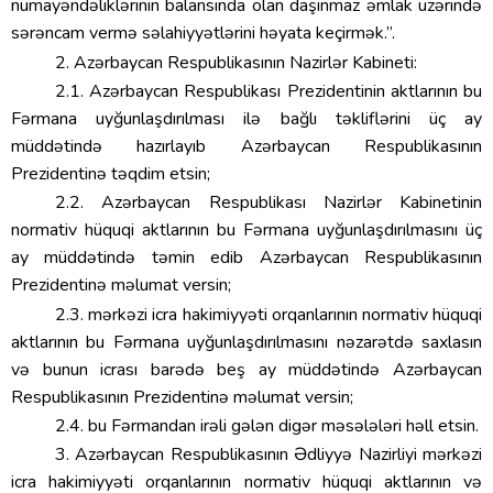
nümayəndəliklərinin balansında olan daşınmaz əmlak üzərində
sərəncam vermə səlahiyyətlərini həyata keçirmək.”.
2. Azərbaycan Respublikasının Nazirlər Kabineti:
2.1. Azərbaycan Respublikası Prezidentinin aktlarının bu
Fərmana uyğunlaşdırılması ilə bağlı təkliflərini üç ay
müddətində hazırlayıb Azərbaycan Respublikasının
Prezidentinə təqdim etsin;
2.2. Azərbaycan Respublikası Nazirlər Kabinetinin
normativ hüquqi aktlarının bu Fərmana uyğunlaşdırılmasını üç
ay müddətində təmin edib Azərbaycan Respublikasının
Prezidentinə məlumat versin;
2.3. mərkəzi icra hakimiyyəti orqanlarının normativ hüquqi
aktlarının bu Fərmana uyğunlaşdırılmasını nəzarətdə saxlasın
və bunun icrası barədə beş ay müddətində Azərbaycan
Respublikasının Prezidentinə məlumat versin;
2.4. bu Fərmandan irəli gələn digər məsələləri həll etsin.
3. Azərbaycan Respublikasının Ədliyyə Nazirliyi mərkəzi
icra hakimiyyəti orqanlarının normativ hüquqi aktlarının və