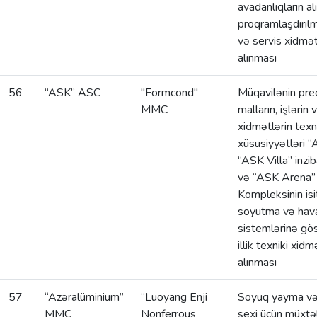
avadanlıqların al
proqramlaşdırılm
və servis xidmətl
alınması
56
“ASK” ASC
"Formcond"
Müqavilənin pre
MMC
malların, işlərin 
xidmətlərin texn
xüsusiyyətləri “
“ASK Villa” inziba
və “ASK Arena”
Kompleksinin is
soyutma və hav
sistemlərinə gös
illik texniki xidm
alınması
57
“Azəralüminium”
“Luoyang Enji
Soyuq yayma və
MMC
Nonferrous
sexi üçün müxtəl