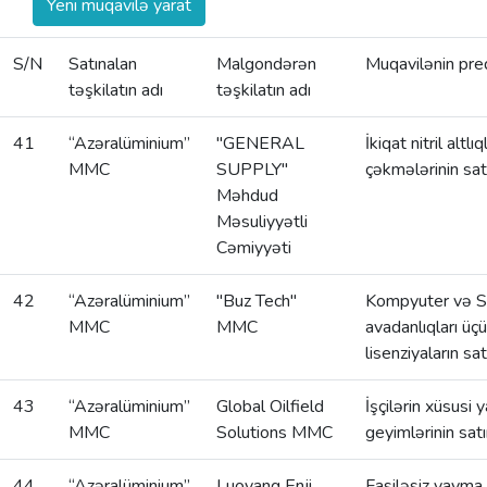
Yeni müqavilə yarat
S/N
Satınalan
Malgondərən
Muqavilənin pre
təşkilatın adı
təşkilatın adı
41
“Azəralüminium”
"GENERAL
İkiqat nitril altlı
MMC
SUPPLY"
çəkmələrinin sat
Məhdud
Məsuliyyətli
Cəmiyyəti
42
“Azəralüminium”
"Buz Tech"
Kompyuter və S
MMC
MMC
avadanlıqları üç
lisenziyaların sa
43
“Azəralüminium”
Global Oilfield
İşçilərin xüsusi 
MMC
Solutions MMC
geyimlərinin sat
44
“Azəralüminium”
Luoyang Enji
Fasiləsiz yayma 