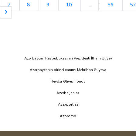
7
8
9
10
...
56
57
Azərbaycan Respublikasının Prezidenti İlham Əliyev
Azərbaycanın birinci xanımı Mehriban Əliyeva
Heydər Əliyev Fondu
Azerbaijan.az
Azexport.az
Azpromo