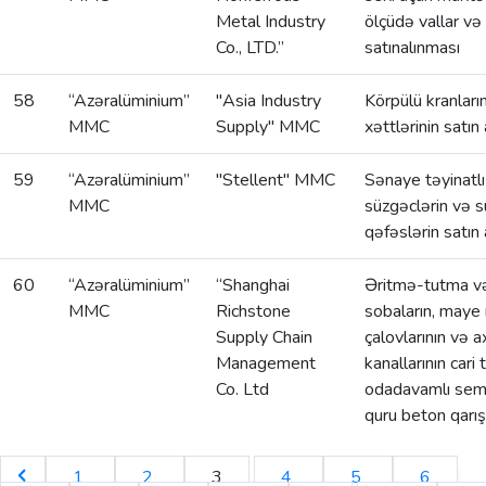
Metal Industry
ölçüdə vallar və 
Co., LTD.”
satınalınması
58
“Azəralüminium”
"Asia Industry
Körpülü kranları
MMC
Supply" MMC
xəttlərinin satın
59
“Azəralüminium”
"Stellent" MMC
Sənaye təyinatlı 
MMC
süzgəclərin və 
qəfəslərin satın
60
“Azəralüminium”
“Shanghai
Əritmə-tutma və
MMC
Richstone
sobaların, maye
Supply Chain
çalovlarının və a
Management
kanallarının cari 
Co. Ltd
odadavamlı sem
quru beton qarışı
1
2
3
4
5
6