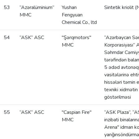
53
“Azəralüminium”
Yushan
Sintetik kriolit
MMC
Fengyuan
Chemical Co., ltd
54
“ASK” ASC
"Şərqmotors"
“Azərbaycan Sə
MMC
Korporasiyası” 
Səhmdar Cəmiyy
tərəfindən balan
5 ədəd avtonəql
vasitələrinə eht
hissələri təmin ed
texniki xidmətin
göstərilməsi
55
“ASK” ASC
"Caspian Fire"
“ASK Plaza”, “AS
MMC
inzibati binalar
Arena" idman k
yanğınsöndürm