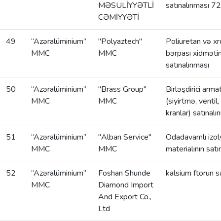
MƏSULİYYƏTLİ
satınalınması 7
CƏMİYYƏTİ
49
“Azəralüminium”
"Polyaztech"
Poliuretan və xr
MMC
MMC
bərpası xidmətin
satınalınması
50
“Azəralüminium”
"Brass Group"
Birləşdirici armat
MMC
MMC
(siyirtmə, ventil
kranlar) satınalı
51
“Azəralüminium”
"Alban Service"
Odadavamlı izol
MMC
MMC
materialının satı
52
“Azəralüminium”
Foshan Shunde
kalsium ftorun s
MMC
Diamond Import
And Export Co.,
Ltd