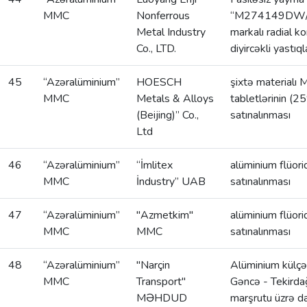
MMC
Nonferrous
“M274149DW
Metal Industry
markalı radial k
Co., LTD.
diyircəkli yastıql
45
“Azəralüminium”
HOESCH
şixtə materialı
MMC
Metals & Alloys
tabletlərinin (2
(Beijing)” Co.,
satınalınması
Ltd
46
“Azəralüminium”
“İmlitex
alüminium flüori
MMC
İndustry” UAB
satınalınması
47
“Azəralüminium”
"Azmetkim"
alüminium flüori
MMC
MMC
satınalınması
48
“Azəralüminium”
"Narçin
Alüminium külç
MMC
Transport"
Gəncə - Tekirdağ
MƏHDUD
marşrutu üzrə d