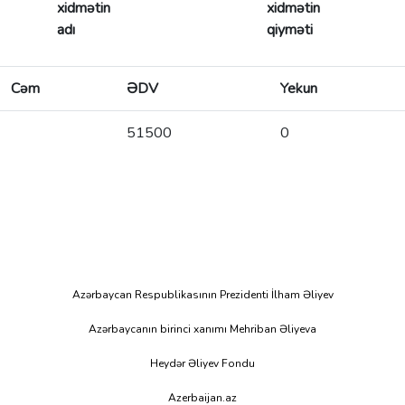
xidmətin
xidmətin
adı
qiyməti
Cəm
ƏDV
Yekun
51500
0
Azərbaycan Respublikasının Prezidenti İlham Əliyev
Azərbaycanın birinci xanımı Mehriban Əliyeva
Heydər Əliyev Fondu
Azerbaijan.az