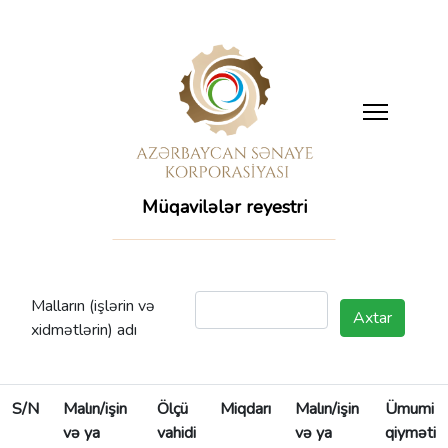
Müqavilələr reyestri
Malların (işlərin və
Axtar
xidmətlərin) adı
S/N
Malın/işin
Ölçü
Miqdarı
Malın/işin
Ümumi
və ya
vahidi
və ya
qiyməti