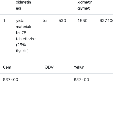
xidmətin
xidmətin
adı
qiyməti
1
şixtə
ton
530
1580
83740
materialı
Mn75
tabletlərinin
(25%
flyuslu)
Cəm
ƏDV
Yekun
837400
837400