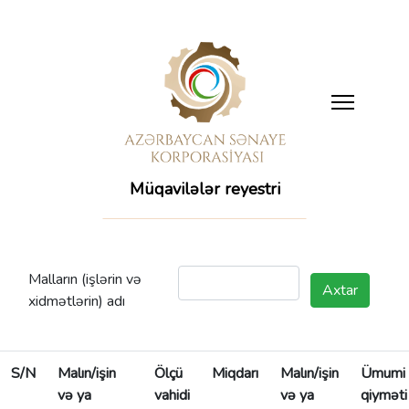
Müqavilələr reyestri
Malların (işlərin və
Axtar
xidmətlərin) adı
S/N
Malın/işin
Ölçü
Miqdarı
Malın/işin
Ümumi
və ya
vahidi
və ya
qiyməti