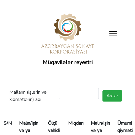
Müqavilələr reyestri
Malların (işlərin və
Axtar
xidmətlərin) adı
S/N
Malın/işin
Ölçü
Miqdarı
Malın/işin
Ümumi
və ya
vahidi
və ya
qiyməti