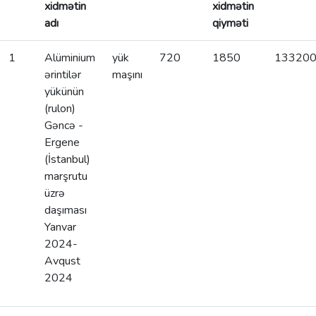
xidmətin
xidmətin
adı
qiyməti
1
Alüminium
yük
720
1850
13320
ərintilər
maşını
yükünün
(rulon)
Gəncə -
Ergene
(İstanbul)
marşrutu
üzrə
daşıması
Yanvar
2024-
Avqust
2024