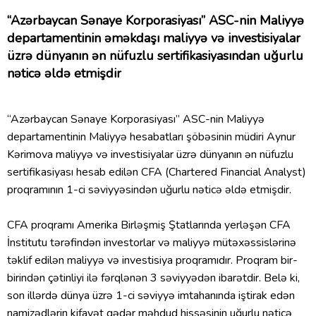
“Azərbaycan Sənaye Korporasiyası” ASC-nin Maliyyə
departamentinin əməkdaşı maliyyə və investisiyalar
üzrə dünyanın ən nüfuzlu sertifikasiyasından uğurlu
nəticə əldə etmişdir
“Azərbaycan Sənaye Korporasiyası” ASC-nin Maliyyə
departamentinin Maliyyə hesabatları şöbəsinin müdiri Aynur
Kərimova maliyyə və investisiyalar üzrə dünyanın ən nüfuzlu
sertifikasiyası hesab edilən CFA (Chartered Financial Analyst)
proqramının 1-ci səviyyəsindən uğurlu nəticə əldə etmişdir.
CFA proqramı Amerika Birləşmiş Ştatlarında yerləşən CFA
İnstitutu tərəfindən investorlar və maliyyə mütəxəssislərinə
təklif edilən maliyyə və investisiya proqramıdır. Proqram bir-
birindən çətinliyi ilə fərqlənən 3 səviyyədən ibarətdir. Belə ki,
son illərdə dünya üzrə 1-ci səviyyə imtahanında iştirak edən
namizədlərin kifayət qədər məhdud hissəsinin uğurlu nəticə