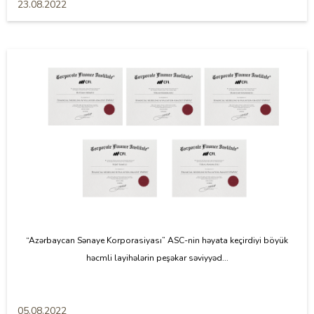
23.08.2022
“Azərbaycan Sənaye Korporasiyası” ASC-nin həyata keçirdiyi böyük
həcmli layihələrin peşəkar səviyyəd...
05.08.2022