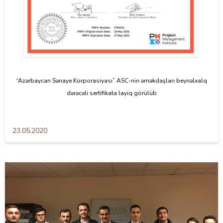
“Azərbaycan Sənaye Korporasiyası” ASC-nin əməkdaşları beynəlxalq
dərəcəli sertifikata layiq görülüb
23.05.2020