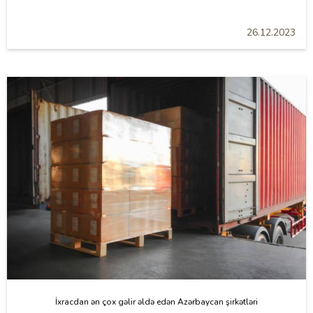
26.12.2023
İxracdan ən çox gəlir əldə edən Azərbaycan şirkətləri