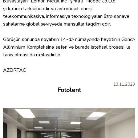
ixtisaslaşan “Lemon Metal Inc.” şirkəti “Nedec Co.Ltd”
şirkətinin tərkibindədir və avtomobil, enerji,
telekommunikasiya, informasiya texnologiyaları üzrə sənaye
sahələrinə qlobal səviyyədə məhsullar təqdim edir.
Görüşün sonunda noyabrın 14-də nümayəndə heyətinin Gəncə
Alüminium Kompleksinə səfəri və burada istehsal prosesi ilə
tanış olması da razılaşdırılıb.
AZƏRTAC
13.11.2023
Fotolent