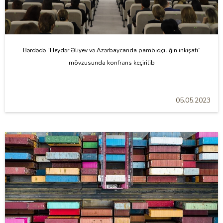
Bərdədə “Heydər Əliyev və Azərbaycanda pambıqçılığın inkişafı”
mövzusunda konfrans keçirilib
05.05.2023