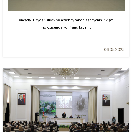
Gəncədə “Heydər Əliyev və Azərbaycanda sənayenin inkişafı”
mövzusunda konfrans keçirilib
06.05.2023