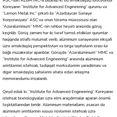
ASC-dən
AZƏRTAC
-a bildirilib ki, bu əməkdaşlıq nəticəsində
Koreyanın “Institute for Advanced Engineering” qurumu və
“Lemon Metal Inc.” şirkəti ilə “Azərbaycan Sənaye
Korporasiyası” ASC və onun törəmə müəssisəsi olan
“Azəralüminium” MMC-nin rəhbər heyəti arasında görüş
keçirilib. Görüş zamanı hər iki tərəf təmsil etdikləri qurumlar
haqqında ətraflı məlumat verib, alüminium sənayesinin inkişafı
üzrə əməkdaşlıq perspektivləri və birgə layihələrin icrası ilə
bağlı müzakirələr aparıblar. Görüşdə “Azəralüminium” MMC və
“Institute for Advanced Engineering” arasında alüminium
ərintilərinin istehsalı, tədqiqat mərkəzlərinin yaradılması və
digər əməkdaşlıq sahələrini əhatə edən anlaşma
memorandumu imzalanıb.
Qeyd edək ki, “Institute for Advanced Engineering” Koreyanın
istehsal texnologiyaları üzrə elmi araşdırmalar aparan önəmli
təşkilatlarından biridir. Alüminium materialların, əsasən də
alüminium ərintilərinin xüsusi növlərinin istehsalı üzrə