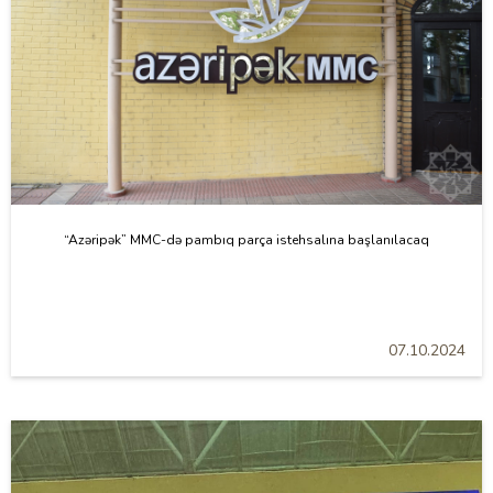
“Azəripək” MMC-də pambıq parça istehsalına başlanılacaq
07.10.2024