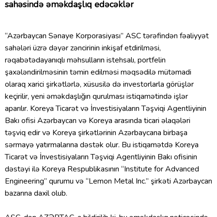
sahəsində əməkdaşlıq edəcəklər
“Azərbaycan Sənaye Korporasiyası” ASC tərəfindən fəaliyyət
sahələri üzrə dəyər zəncirinin inkişaf etdirilməsi,
rəqabətədayanıqlı məhsulların istehsalı, portfelin
şaxələndirilməsinin təmin edilməsi məqsədilə mütəmadi
olaraq xarici şirkətlərlə, xüsusilə də investorlarla görüşlər
keçirilir, yeni əməkdaşlığın qurulması istiqamətində işlər
aparılır. Koreya Ticarət və İnvestisiyaların Təşviqi Agentliyinin
Bakı ofisi Azərbaycan və Koreya arasında ticari əlaqələri
təşviq edir və Koreya şirkətlərinin Azərbaycana birbaşa
sərmayə yatırmalarına dəstək olur. Bu istiqamətdə Koreya
Ticarət və İnvestisiyaların Təşviqi Agentliyinin Bakı ofisinin
dəstəyi ilə Koreya Respublikasının “Institute for Advanced
Engineering” qurumu və “Lemon Metal Inc.” şirkəti Azərbaycan
bazarına daxil olub.