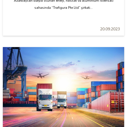
Azərbaycan bərpa olunan enerji, hasilat və alüminium istehsalı
sahəsində “Trafigura Pte Ltd” şirkəti...
20.09.2023