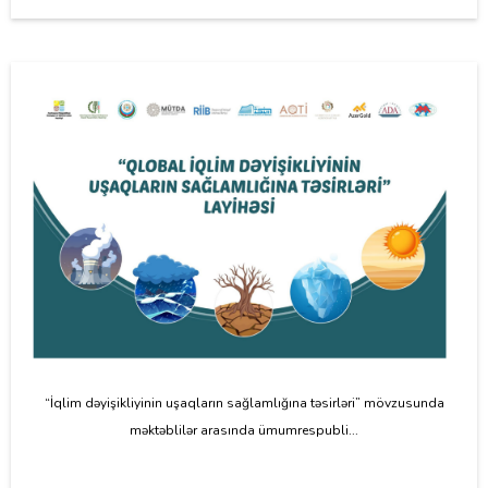
“İqlim dəyişikliyinin uşaqların sağlamlığına təsirləri” mövzusunda
məktəblilər arasında ümumrespubli...