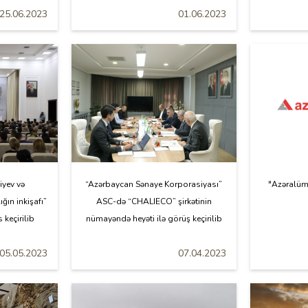
25.06.2023
01.06.2023
iyev və
“Azərbaycan Sənaye Korporasiyası”
"Azəralümü
ın inkişafı”
ASC-də “CHALIECO” şirkətinin
keçirilib
nümayəndə heyəti ilə görüş keçirilib
05.05.2023
07.04.2023