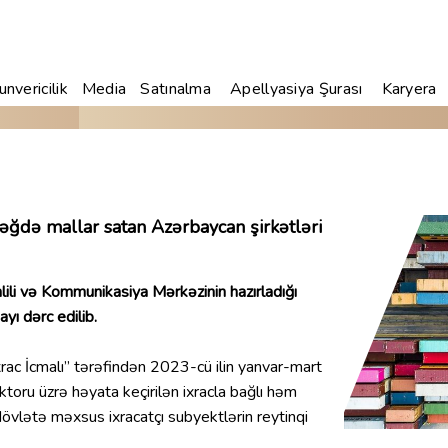
nvericilik
Media
Satınalma
Apellyasiya Şurası
Karyera
əğdə mallar satan Azərbaycan şirkətləri
əhlili və Kommunikasiya Mərkəzinin hazırladığı
ayı dərc edilib.
İxrac İcmalı” tərəfindən 2023-cü ilin yanvar-mart
ktoru üzrə həyata keçirilən ixracla bağlı həm
övlətə məxsus ixracatçı subyektlərin reytinqi