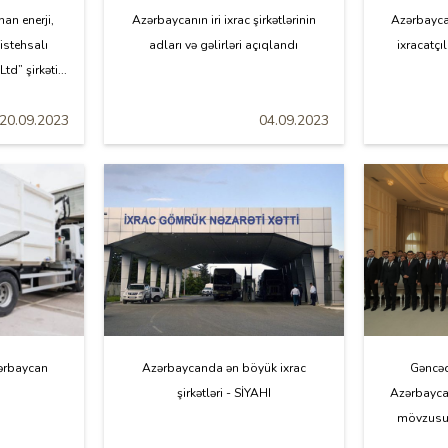
an enerji,
Azərbaycanın iri ixrac şirkətlərinin
Azərbayca
istehsalı
adları və gəlirləri açıqlandı
ixracatçı
td” şirkəti...
20.09.2023
04.09.2023
zərbaycan
Azərbaycanda ən böyük ixrac
Gəncəd
şirkətləri - SİYAHI
Azərbayca
mövzusun