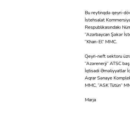
Bu reytinqdə qeyri-dövl
İstehsalat Kommersiya
Respublikasındakı Nü
“Azərbaycan Şəkər İst
“Khan-El” MMC.
Qeyri-neft sektoru üzrə
“Azərenerji” ATSC başçı
İqtisadi Əməliyyatla
Aqrar Sənaye Kompleks
MMC, “ASK Tütün” M
Marja