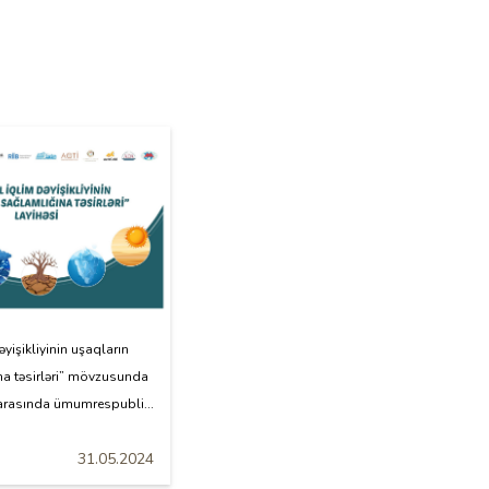
əyişikliyinin uşaqların
na təsirləri” mövzusunda
 arasında ümumrespubli...
31.05.2024