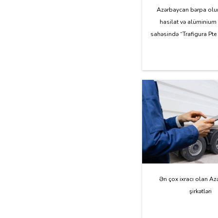
Azərbaycan bərpa olun
hasilat və alüminium 
sahəsində “Trafigura Pte L
Ən çox ixracı olan A
şirkətləri