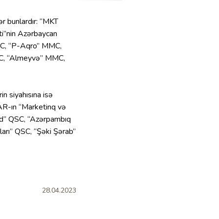
ər bunlardır: “MKT
i”nin Azərbaycan
SC, “P-Aqro” MMC,
MMC, “Almeyvə” MMC,
in siyahısına isə
CAR-ın “Marketinq və
ld” QSC, “Azərpambıq
arı” QSC, “Şəki Şərab”
28.04.2023