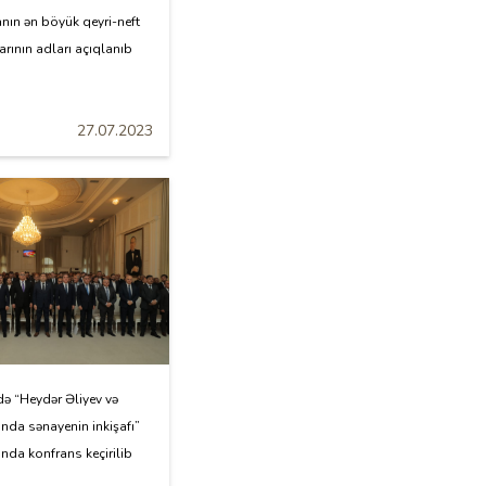
nın ən böyük qeyri-neft
larının adları açıqlanıb
27.07.2023
ə “Heydər Əliyev və
nda sənayenin inkişafı”
da konfrans keçirilib