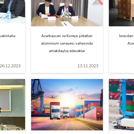
sakinlərlə
Azərbaycan və Koreya şirkətləri
İxracdan 
alüminium sənayesi sahəsində
Azə
əməkdaşlıq edəcəklər
26.12.2023
13.11.2023