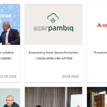
 şirkətləri
Azərpambıq Aqrar Sənaye Kompleksi
"Azəralümü
 8 SƏNƏD
- GƏLİRLƏRİNİ 24% ARTIRIB
21.05.2024
03.04.2024