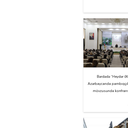
Bərdədə “Heydər Əl
Azərbaycanda pambıqçılığ
mövzusunda konfrans 