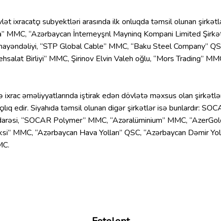
ət ixracatçı subyektləri arasında ilk onluqda təmsil olunan şirkətl
” MMC, “Azərbaycan İnterneyşnl Mayninq Kompani Limited Şirkət
mayəndəliyi, “STP Global Cable” MMC, “Baku Steel Company” Q
ehsalat Birliyi” MMC, Şirinov Elvin Valeh oğlu, “Mors Trading” 
 ixrac əməliyyatlarında iştirak edən dövlətə məxsus olan şirkətlər
lıq edir. Siyahıda təmsil olunan digər şirkətlər isə bunlardır: SO
r İdarəsi, “SOCAR Polymer” MMC, “Azəralüminium” MMC, “AzerGo
i” MMC, “Azərbaycan Hava Yolları” QSC, “Azərbaycan Dəmir Yoll
MC.