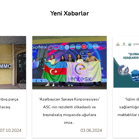
Yeni Xəbərlər
mbıq parça
“Azərbaycan Sənaye Korporasiyası”
“İqlim d
ılacaq
ASC-nin rezidenti ölkədaxili və
sağlamlığı
beynəlxalq miqyasda uğurlara
məktəblilər
imza...
07.10.2024
03.06.2024