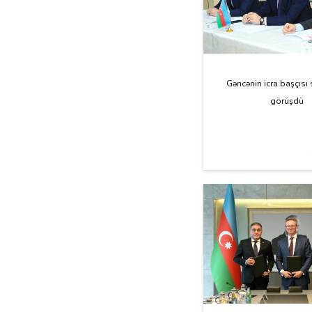
Gəncənin icra başçısı 
görüşdü