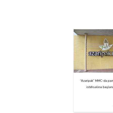
“Azəripək” MMC-də pa
istehsalına başlan