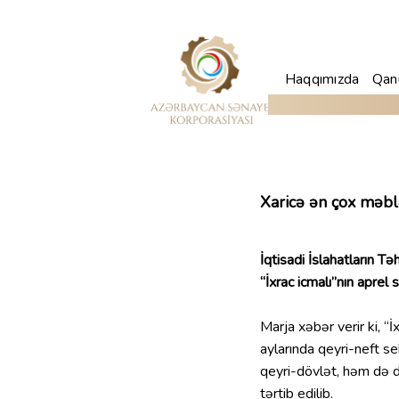
Haqqımızda
Qanu
Xaricə ən çox məbl
İqtisadi İslahatların T
“İxrac icmalı”nın aprel s
Marja xəbər verir ki, “
aylarında qeyri-neft se
qeyri-dövlət, həm də d
tərtib edilib.