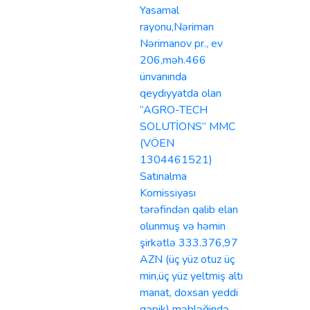
Yasamal
rayonu,Nəriman
Nərimanov pr., ev
206,məh.466
ünvanında
qeydiyyatda olan
“AGRO-TECH
SOLUTİONS” MMC
(VÖEN
1304461521)
Satınalma
Komissiyası
tərəfindən qalib elan
olunmuş və həmin
şirkətlə 333.376,97
AZN (üç yüz otuz üç
min,üç yüz yeltmiş altı
manat, doxsan yeddi
qəpik) məbləğində