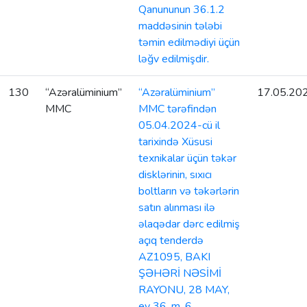
Qanununun 36.1.2
maddəsinin tələbi
təmin edilmədiyi üçün
ləğv edilmişdir.
130
“Azəralüminium”
“Azəralüminium”
17.05.20
MMC
MMC tərəfindən
05.04.2024-cü il
tarixində Xüsusi
texnikalar üçün təkər
disklərinin, sıxıcı
boltların və təkərlərin
satın alınması ilə
əlaqədar dərc edilmiş
açıq tenderdə
AZ1095, BAKI
ŞƏHƏRİ NƏSİMİ
RAYONU, 28 MAY,
ev 36, m. 6