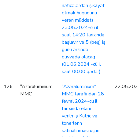
nəticələrdən şikayət
etmək hüququnu
verən müddət)
23.05.2024-cü il
saat 14:20 tarixində
başlayır və 5 (beş) iş
günü ərzində
qüvvədə olacaq
(01.06.2024 -cü il
saat 00:00 qədər).
126
“Azəralüminium”
“Azəralüminium”
22.05.20
MMC
MMC tərəfindən 28
fevral 2024-cü il
tarixində elanı
verilmiş Katric və
tonerlərin
satınalınması üçün