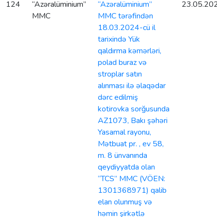
124
“Azəralüminium”
“Azəralüminium”
23.05.20
MMC
MMC tərəfindən
18.03.2024-cü il
tarixində Yük
qaldırma kəmərləri,
polad buraz və
stroplar satın
alınması ilə əlaqədar
dərc edilmiş
kotirovka sorğusunda
AZ1073, Bakı şəhəri
Yasamal rayonu,
Mətbuat pr. , ev 58,
m. 8 ünvanında
qeydiyyatda olan
“TCS” MMC (VÖEN:
1301368971) qalib
elan olunmuş və
həmin şirkətlə