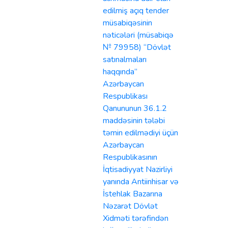
edilmiş açıq tender
müsabiqəsinin
nəticələri (müsabiqə
№ 79958) “Dövlət
satınalmaları
haqqında”
Azərbaycan
Respublikası
Qanununun 36.1.2
maddəsinin tələbi
təmin edilmədiyi üçün
Azərbaycan
Respublikasının
İqtisadiyyat Nazirliyi
yanında Antiinhisar və
İstehlak Bazarına
Nəzarət Dövlət
Xidməti tərəfindən