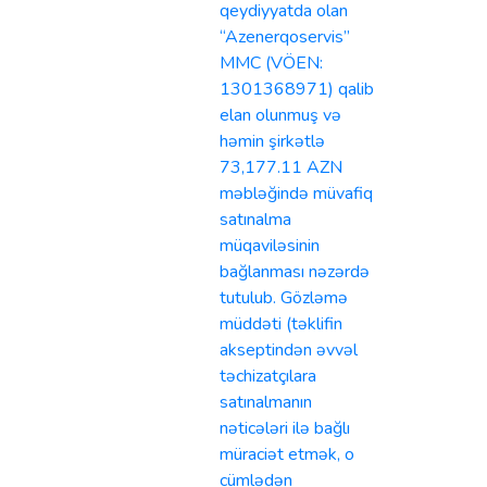
qeydiyyatda olan
“Azenerqoservis”
MMC (VÖEN:
1301368971) qalib
elan olunmuş və
həmin şirkətlə
73,177.11 AZN
məbləğində müvafiq
satınalma
müqaviləsinin
bağlanması nəzərdə
tutulub. Gözləmə
müddəti (təklifin
akseptindən əvvəl
təchizatçılara
satınalmanın
nəticələri ilə bağlı
müraciət etmək, o
cümlədən