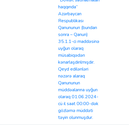
“Dövlət satınalmaları
haqqında”
Azərbaycan
Respublikası
Qanununun (bundan
sonra – Qanun)
35.1.1-ci maddəsinə
uyğun olaraq
müsabiqədən
kənarlaşdırılmışdır.
Qeyd edilənləri
nəzərə alaraq
Qanununun
müddəalarına uyğun
olaraq 01.06.2024-
cü il saat 00:00-dək
gözləmə müddəti
təyin olunmuşdur.