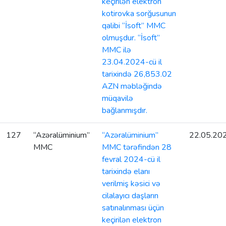
keçirilən elektron
kotirovka sorğusunun
qalibi “İsoft” MMC
olmuşdur. “İsoft”
MMC ilə
23.04.2024-cü il
tarixində 26,853.02
AZN məbləğində
müqavilə
bağlanmışdır.
127
“Azəralüminium”
“Azəralüminium”
22.05.20
MMC
MMC tərəfindən 28
fevral 2024-cü il
tarixində elanı
verilmiş kəsici və
cilalayıcı daşların
satınalınması üçün
keçirilən elektron