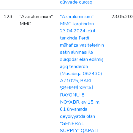
qüvvədə olacaq
123
“Azəralüminium”
"Azəralüminium"
23.05.20
MMC
MMC tərəfindən
23.04.2024-cü il
tarixində Fərdi
mühafizə vasitələrinin
satın alınması ilə
əlaqədar elan edilmiş
açıq tenderdə
(Müsabiqə 082430)
AZ1025, BAKI
ŞƏHƏRİ XƏTAİ
RAYONU, 8
NOYABR, ev 15, m.
61 ünvanında
qeydiyyatda olan
"GENERAL
SUPPLY" QAPALI