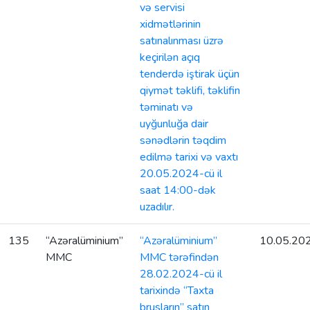
və servisi
xidmətlərinin
satınalınması üzrə
keçirilən açıq
tenderdə iştirak üçün
qiymət təklifi, təklifin
təminatı və
uyğunluğa dair
sənədlərin təqdim
edilmə tarixi və vaxtı
20.05.2024-cü il
saat 14:00-dək
uzadılır.
135
“Azəralüminium”
“Azəralüminium”
10.05.20
MMC
MMC tərəfindən
28.02.2024-cü il
tarixində “Taxta
brusların” satın