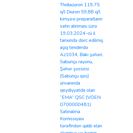
Thidiazuron 119,75
q/l Diuron 59,88 q/l
kimyəvi preparatların
satın alınması üzrə
19.03.2024-cü il
tarixində dərc edilmiş
açıq tenderdə
Az1034, Bakı şəhəri,
Sabunçu rayonu,
Şəhər şossesi
(Sabunçu qəs)
ünvanında
qeydiyyatda olan
“EMA” QSC (VÖEN
0700000481)
Satınalma
Komissiyası
tərəfindən qalib elan