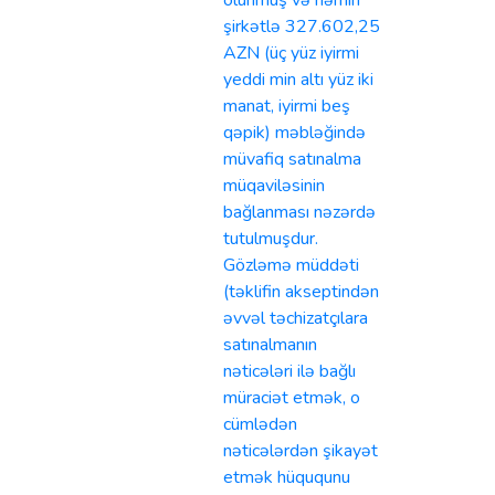
olunmuş və həmin
şirkətlə 327.602,25
AZN (üç yüz iyirmi
yeddi min altı yüz iki
manat, iyirmi beş
qəpik) məbləğində
müvafiq satınalma
müqaviləsinin
bağlanması nəzərdə
tutulmuşdur.
Gözləmə müddəti
(təklifin akseptindən
əvvəl təchizatçılara
satınalmanın
nəticələri ilə bağlı
müraciət etmək, o
cümlədən
nəticələrdən şikayət
etmək hüququnu