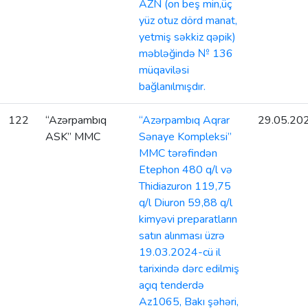
AZN (on beş min,üç
yüz otuz dörd manat,
yetmiş səkkiz qəpik)
məbləğində № 136
müqaviləsi
bağlanılmışdır.
122
“Azərpambıq
“Azərpambıq Aqrar
29.05.20
ASK” MMC
Sənaye Kompleksi”
MMC tərəfindən
Etephon 480 q/l və
Thidiazuron 119,75
q/l Diuron 59,88 q/l
kimyəvi preparatların
satın alınması üzrə
19.03.2024-cü il
tarixində dərc edilmiş
açıq tenderdə
Az1065, Bakı şəhəri,