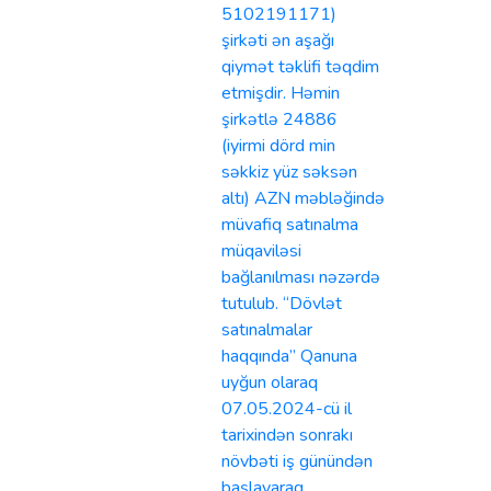
5102191171)
şirkəti ən aşağı
qiymət təklifi təqdim
etmişdir. Həmin
şirkətlə 24886
(iyirmi dörd min
səkkiz yüz səksən
altı) AZN məbləğində
müvafiq satınalma
müqaviləsi
bağlanılması nəzərdə
tutulub. “Dövlət
satınalmalar
haqqında” Qanuna
uyğun olaraq
07.05.2024-cü il
tarixindən sonrakı
növbəti iş günündən
başlayaraq