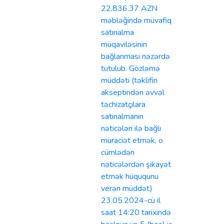
22,836.37 AZN
məbləğində müvafiq
satınalma
müqaviləsinin
bağlanması nəzərdə
tutulub. Gözləmə
müddəti (təklifin
akseptindən əvvəl
təchizatçılara
satınalmanın
nəticələri ilə bağlı
müraciət etmək, o
cümlədən
nəticələrdən şikayət
etmək hüququnu
verən müddət)
23.05.2024-cü il
saat 14:20 tarixində