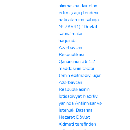
alınmasına dair elan
edilmiş açıq tenderin
nəticələri (müsabiqə
№ 78541) “Dövlət
satınalmaları
haqqında”
Azərbaycan
Respublikası
Qanununun 36.1.2
maddəsinin tələbi
təmin edilmədiyi üçün
Azərbaycan
Respublikasının
İqtisadiyyat Nazirliyi
yanında Antiinhisar və
İstehlak Bazarına
Nəzarət Dövlət
Xidməti tərəfindən