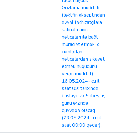
tutulmuşdur.
Gözləmə müddəti
(təklifin akseptindən
əvvəl təchizatçılara
satınalmanın
nəticələri ilə bağlı
müraciət etmək, o
cümlədən
nəticələrdən şikayət
etmək hüququnu
verən müddət)
16.05.2024- cü il
saat 09: tarixində
başlayır və 5 (beş) iş
günü ərzində
qüvvədə olacaq
(23.05.2024 -cü il
saat 00:00 qədər).