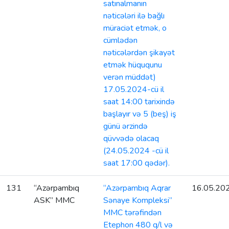
satınalmanın
nəticələri ilə bağlı
müraciət etmək, o
cümlədən
nəticələrdən şikayət
etmək hüququnu
verən müddət)
17.05.2024-cü il
saat 14:00 tarixində
başlayır və 5 (beş) iş
günü ərzində
qüvvədə olacaq
(24.05.2024 -cü il
saat 17:00 qədər).
131
“Azərpambıq
“Azərpambıq Aqrar
16.05.20
ASK” MMC
Sənaye Kompleksi”
MMC tərəfindən
Etephon 480 q/l və