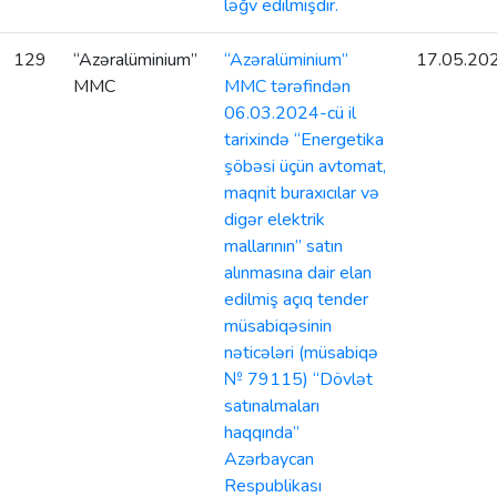
ləğv edilmişdir.
129
“Azəralüminium”
“Azəralüminium”
17.05.20
MMC
MMC tərəfindən
06.03.2024-cü il
tarixində “Energetika
şöbəsi üçün avtomat,
maqnit buraxıcılar və
digər elektrik
mallarının” satın
alınmasına dair elan
edilmiş açıq tender
müsabiqəsinin
nəticələri (müsabiqə
№ 79115) “Dövlət
satınalmaları
haqqında”
Azərbaycan
Respublikası