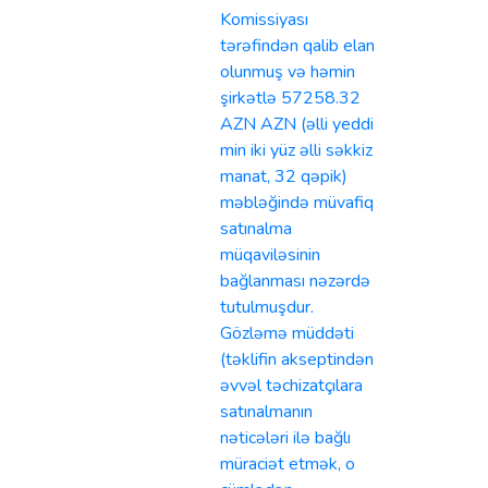
Komissiyası
tərəfindən qalib elan
olunmuş və həmin
şirkətlə 57258.32
AZN AZN (əlli yeddi
min iki yüz əlli səkkiz
manat, 32 qəpik)
məbləğində müvafiq
satınalma
müqaviləsinin
bağlanması nəzərdə
tutulmuşdur.
Gözləmə müddəti
(təklifin akseptindən
əvvəl təchizatçılara
satınalmanın
nəticələri ilə bağlı
müraciət etmək, o