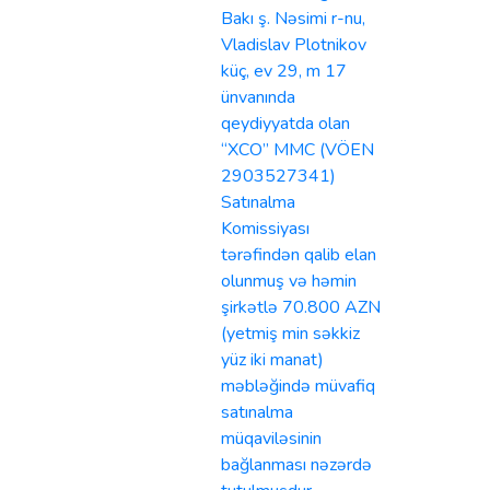
Bakı ş. Nəsimi r-nu,
Vladislav Plotnikov
küç, ev 29, m 17
ünvanında
qeydiyyatda olan
“XCO” MMC (VÖEN
2903527341)
Satınalma
Komissiyası
tərəfindən qalib elan
olunmuş və həmin
şirkətlə 70.800 AZN
(yetmiş min səkkiz
yüz iki manat)
məbləğində müvafiq
satınalma
müqaviləsinin
bağlanması nəzərdə