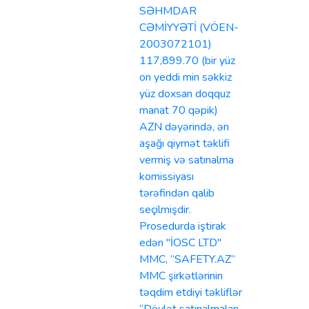
SƏHMDAR
CƏMİYYƏTİ (VÖEN-
2003072101)
117,899.70 (bir yüz
on yeddi min səkkiz
yüz doxsan doqquz
manat 70 qəpik)
AZN dəyərində, ən
aşağı qiymət təklifi
vermiş və satınalma
komissiyası
tərəfindən qalib
seçilmişdir.
Prosedurda iştirak
edən "İOSC LTD"
MMC, “SAFETY.AZ”
MMC şirkətlərinin
təqdim etdiyi təkliflər