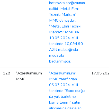
kotirovka sorğusunun
qalibi “Metal Elmi
Texniki Mərkəzi”
MMC olmuşdur.
“Metal Elmi Texniki
Mərkəzi” MMC ilə
10.05.2024-cü il
tarixində 10,094.90
AZN məbləğində
müqavilə
bağlanmışdır.
128
“Azəralüminium”
“Azəralüminium”
17.05.20
MMC
MMC tərəfindən
06.03.2024-cü il
tarixində “Sıxıcı qurğu
ilə yük bərkitmə
kəmərlərinin” satın
alınmasına dair elan