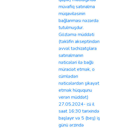
müvafiq satınalma
müqaviləsinin
bağlanması nəzərdə
tutulmuşdur.
Gözləmə müddəti
(təklifin akseptindən
əvvəl təchizatçılara
satınalmanın
nəticələri ilə bağlı
müraciət etmək, o
cümlədən
nəticələrdən şikayət
etmək hüququnu
verən müddət)
27.05.2024- cü il
saat 16:30 tarixində
başlayır və 5 (beş) iş
günü ərzində