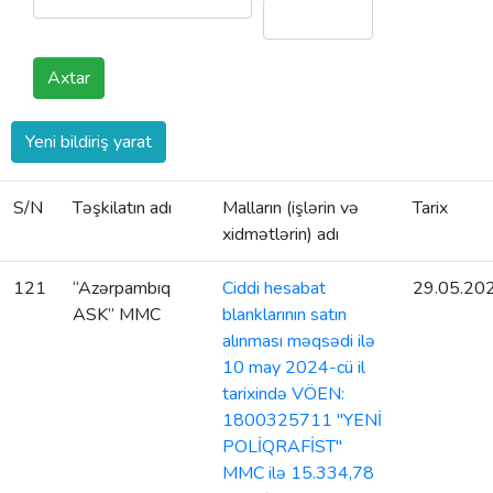
Axtar
Yeni bildiriş yarat
S/N
Təşkilatın adı
Malların (işlərin və
Tarix
xidmətlərin) adı
121
“Azərpambıq
Ciddi hesabat
29.05.20
ASK” MMC
blanklarının satın
alınması məqsədi ilə
10 may 2024-cü il
tarixində VÖEN:
1800325711 "YENİ
POLİQRAFİST"
MMC ilə 15.334,78