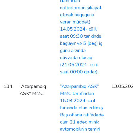
cümlədən
nəticələrdən şikayət
etmək hüququnu
verən müddət)
14.05.2024- cü il
saat 09:30 tarixində
başlayır və 5 (beş) iş
günü ərzində
qüvvədə olacaq
(21.05.2024 -cü il
saat 00:00 qədər).
134
“Azərpambıq
“Azərpambıq ASK”
13.05.20
ASK” MMC
MMC tərəfindən
18.04.2024-cü il
tarixində elan edilmiş
Baş ofisdə istifadədə
olan 21 ədəd minik
avtomobilinin təmiri