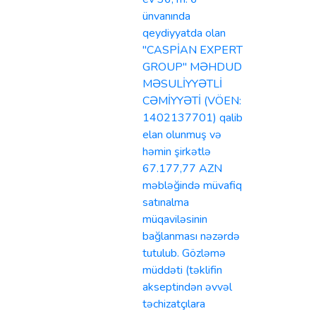
ünvanında
qeydiyyatda olan
"CASPİAN EXPERT
GROUP" MƏHDUD
MƏSULİYYƏTLİ
CƏMİYYƏTİ (VÖEN:
1402137701) qalib
elan olunmuş və
həmin şirkətlə
67.177,77 AZN
məbləğində müvafiq
satınalma
müqaviləsinin
bağlanması nəzərdə
tutulub. Gözləmə
müddəti (təklifin
akseptindən əvvəl
təchizatçılara