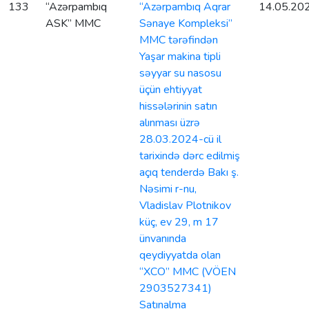
133
“Azərpambıq
“Azərpambıq Aqrar
14.05.20
ASK” MMC
Sənaye Kompleksi”
MMC tərəfindən
Yaşar makina tipli
səyyar su nasosu
üçün ehtiyyat
hissələrinin satın
alınması üzrə
28.03.2024-cü il
tarixində dərc edilmiş
açıq tenderdə Bakı ş.
Nəsimi r-nu,
Vladislav Plotnikov
küç, ev 29, m 17
ünvanında
qeydiyyatda olan
“XCO” MMC (VÖEN
2903527341)
Satınalma