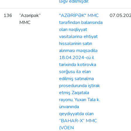
ləğv edilmişdir.
136
“Azəripək”
"AZƏRİPƏK" MMC
07.05.20
MMC
tərəfindən balansında
olan nəqliyyat
vasitələrinə ehtiyat
hissələrinin satın
alınması məqsədilə
18.04.2024-cü il
tarixində kotirovka
sorğusu ilə elan
edilmiş satınalma
prosedurunda iştirak
etmiş Zaqatala
rayonu, Yuxarı Tala k.
ünvanında
qeydiyyatda olan
“BAHAR-X” MMC
(VÖEN