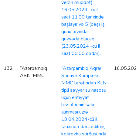
verən müddət)
16.05.2024- cü il
saat 11:00 tarixində
başlayır və 5 (beş) iş
günü ərzində
qüvvədə olacaq
(23.05.2024 -cü il
saat 00:00 qədər).
132
“Azərpambıq
“Azərpambıq Aqrar
16.05.20
ASK” MMC
Sənaye Kompleksi”
MMC tərəfindən KLN
tipli səyyar su nasosu
üçün ehtiyyat
hissələrinin satın
alınması üzrə
19.04.2024-cü il
tarixində dərc edilmiş
kotirovka sorğusunda