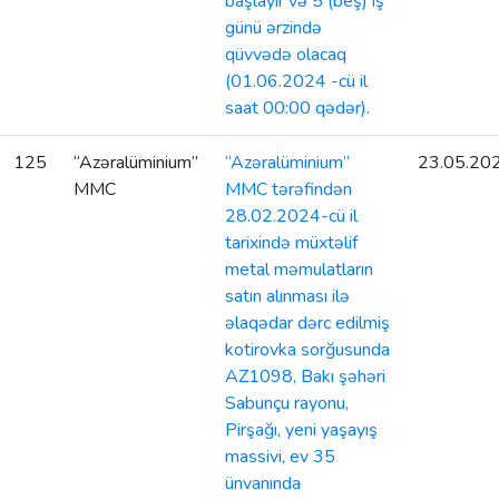
başlayır və 5 (beş) iş
günü ərzində
qüvvədə olacaq
(01.06.2024 -cü il
saat 00:00 qədər).
125
“Azəralüminium”
“Azəralüminium”
23.05.20
MMC
MMC tərəfindən
28.02.2024-cü il
tarixində müxtəlif
metal məmulatların
satın alınması ilə
əlaqədar dərc edilmiş
kotirovka sorğusunda
AZ1098, Bakı şəhəri
Sabunçu rayonu,
Pirşağı, yeni yaşayış
massivi, ev 35
ünvanında