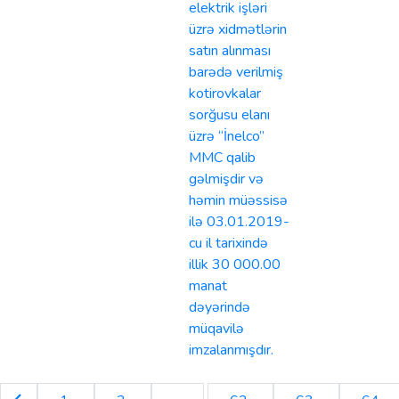
elektrik işləri
üzrə xidmətlərin
satın alınması
barədə verilmiş
kotirovkalar
sorğusu elanı
üzrə “İnelco”
MMC qalib
gəlmişdir və
həmin müəssisə
ilə 03.01.2019-
cu il tarixində
illik 30 000.00
manat
dəyərində
müqavilə
imzalanmışdır.