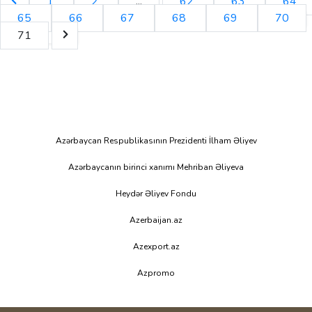
1
2
...
62
63
64
65
66
67
68
69
70
71
Azərbaycan Respublikasının Prezidenti İlham Əliyev
Azərbaycanın birinci xanımı Mehriban Əliyeva
Heydər Əliyev Fondu
Azerbaijan.az
Azexport.az
Azpromo