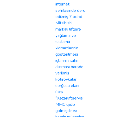
internet
səhifəsində dərc
edilmiş 7 ədəd
Mitsibishi
markalı liftlərə
yağlama və
sazlama
xidmətlərinin
göstərilməsi
işlərinin satın
alınması barədə
verilmiş
kotirovkalar
sorğusu elanı
üzrə
“Xəzərliftservis”
MMC qalib
gəlmişdir və