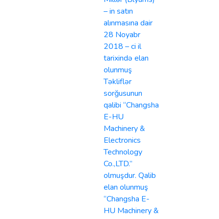
– in satın
alınmasına dair
28 Noyabr
2018 – ci il
tarixində elan
olunmuş
Təkliflər
sorğusunun
qalibi “Changsha
E-HU
Machinery &
Electronics
Technology
Co.,LTD.”
olmuşdur. Qalib
elan olunmuş
“Changsha E-
HU Machinery &