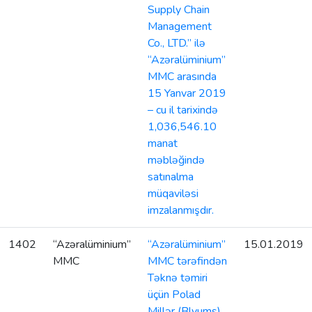
Supply Chain
Management
Co., LTD.” ilə
“Azəralüminium”
MMC arasında
15 Yanvar 2019
– cu il tarixində
1,036,546.10
manat
məbləğində
satınalma
müqaviləsi
imzalanmışdır.
1402
“Azəralüminium”
“Azəralüminium”
15.01.2019
MMC
MMC tərəfindən
Təknə təmiri
üçün Polad
Millər (Blyums)