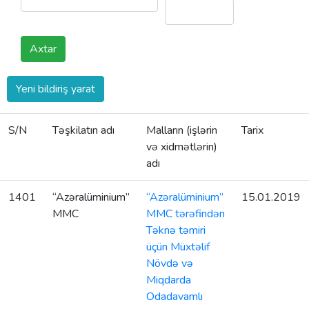
Axtar
Yeni bildiriş yarat
S/N
Təşkilatın adı
Malların (işlərin
Tarix
və xidmətlərin)
adı
1401
“Azəralüminium”
“Azəralüminium”
15.01.2019
MMC
MMC tərəfindən
Təknə təmiri
üçün Müxtəlif
Növdə və
Miqdarda
Odadavamlı