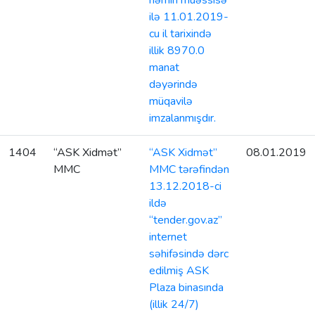
həmin müəssisə
ilə 11.01.2019-
cu il tarixində
illik 8970.0
manat
dəyərində
müqavilə
imzalanmışdır.
1404
“ASK Xidmət”
“ASK Xidmət”
08.01.2019
MMC
MMC tərəfindən
13.12.2018-ci
ildə
“tender.gov.az”
internet
səhifəsində dərc
edilmiş ASK
Plaza binasında
(illik 24/7)