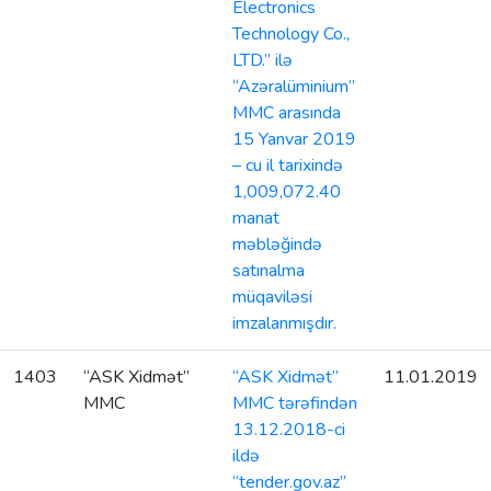
Electronics
Technology Co.,
LTD.” ilə
“Azəralüminium”
MMC arasında
15 Yanvar 2019
– cu il tarixində
1,009,072.40
manat
məbləğində
satınalma
müqaviləsi
imzalanmışdır.
1403
“ASK Xidmət”
“ASK Xidmət”
11.01.2019
MMC
MMC tərəfindən
13.12.2018-ci
ildə
“tender.gov.az”