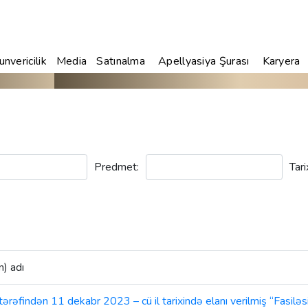
nvericilik
Media
Satınalma
Apellyasiya Şurası
Karyera
Predmet:
Tari
n) adı
ndən 11 dekabr 2023 – cü il tarixində elanı verilmiş “Fasiləsi