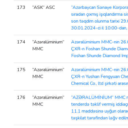
173
“ASK” ASC
“Azərbaycan Sənaye Korpora
sıradan çıxmış işıqlandırma si
son təqdim olunma tarixi 29.0
30.01.2024-ci il 10:00-dan, 
174
“Azəralüminium”
Azəralüminium MMC-nin 26.09.
MMC
ÇXR-n Foshan Shunde Diamond
Foshan Shunde Diamond Impor
175
“Azəralüminium”
Azəralüminium MMC-nin 26.09.2
MMC
ÇXR-n Yushan Fengyuan Chemi
Chemical Co., ltd şirkəti a
176
“Azəralüminium”
“AZƏRALÜMİNİUM” MMC müxtəli
MMC
tenderdə təklif vermiş iddia
11.1 maddəsinə uyğun olaraq t
təşkilat tərəfindən ləğv edilm