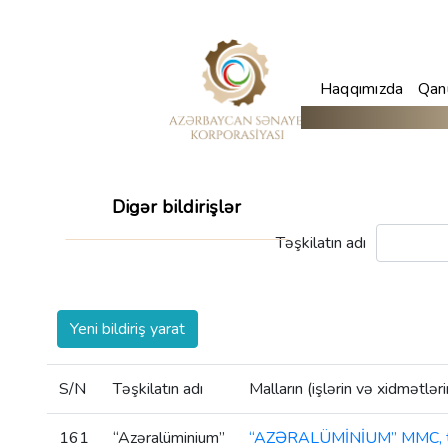
Haqqımızda
Qanu
Digər bildirişlər
Təşkilatın adı
Yeni bildiriş yarat
S/N
Təşkilatın adı
Malların (işlərin və xidmətləri
161
“Azəralüminium”
“AZƏRALÜMİNİUM” MMC, tərəfi