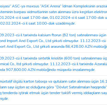
siyası” ASC-yə məxsus “ASK Arena” İdman Kompleksinin ərazis
steminin bərpası xidmətlərinin satın alınması üzrə keçirilən elektr
1.2024-ci il saat 17:00-dan, 01.02.2024-ci il saat 17:00-dək uzadı
02.02.2024-ci il saat 10:00-dək uzadılmışdır.
2023-cü il tarixində kalsium ftorun (82 ton) satınalınması üçün el
 Import And Export Co., Ltd şirkəti olmuşdur. 11.12.2023-cü i
t And Export Co., Ltd şirkəti arasında 86,428.00 AZN məbləğin
023-cü il tarixində sintetik kriolitin (600 ton) satınalınması üçü
cal Co., ltd şirkəti olmuşdur. 11.12.2023-cü il tarixində Azər
rasında 907,800.00 AZN məbləğində müqavilə imzalanmışdır.
f ölçülü karton təbəqə və qutuların satın alınması üçün 16.11
çıların sayı üçdən az olduğuna görə “Dövlət Satınalmaları haqqın
enderdə iştirak etmək üçün tender təklifi vermiş iddiaçıların say
işdir.