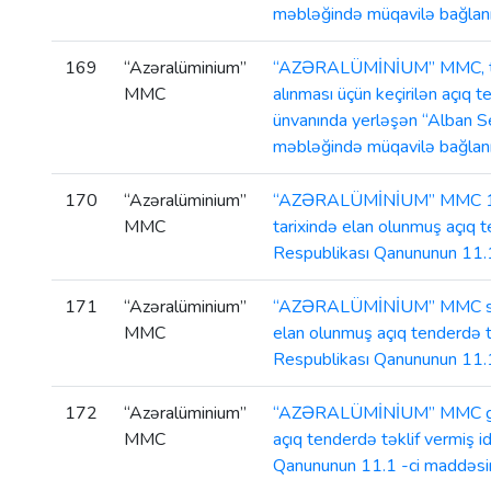
məbləğində müqavilə bağlanm
169
“Azəralüminium”
“AZƏRALÜMİNİUM” MMC, tərəfi
MMC
alınması üçün keçirilən açıq 
ünvanında yerləşən “Alban S
məbləğində müqavilə bağlanm
170
“Azəralüminium”
“AZƏRALÜMİNİUM” MMC 110 kv-
MMC
tarixində elan olunmuş açıq 
Respublikası Qanununun 11.1
171
“Azəralüminium”
“AZƏRALÜMİNİUM” MMC silisium
MMC
elan olunmuş açıq tenderdə t
Respublikası Qanununun 11.1
172
“Azəralüminium”
“AZƏRALÜMİNİUM” MMC gərginl
MMC
açıq tenderdə təklif vermiş 
Qanununun 11.1 -ci maddəsin