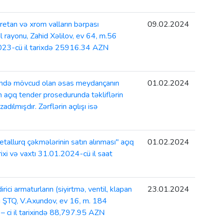
etan və xrom valların bərpası
09.02.2024
l rayonu, Zahid Xəlilov, ev 64, m.56
2023-cü il tarixdə 25916.34 AZN
ində mövcud olan əsas meydançanın
01.02.2024
on açıq tender prosedurunda təkliflərin
lmışdır. Zərflərin açılışı isə
etallurq çəkmələrinin satın alınması" açıq
01.02.2024
rixi və vaxtı 31.01.2024-cü il saat
i armaturların (siyirtmə, ventil, klapan
23.01.2024
li ŞTQ, V.Axundov, ev 16, m. 184
 ci il tarixində 88,797.95 AZN