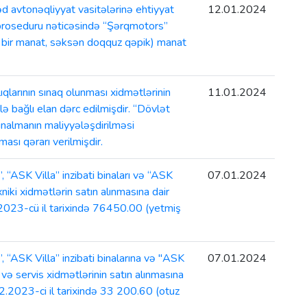
 avtonəqliyyat vasitələrinə ehtiyyat
12.01.2024
ka proseduru nəticəsində “Şərqmotors”
i bir manat, səksən doqquz qəpik) manat
larının sınaq olunması xidmətlərinin
11.01.2024
lə bağlı elan dərc edilmişdir. “Dövlət
nalmanın maliyyələşdirilməsi
ası qərarı verilmişdir.
“ASK Villa” inzibati binaları və “ASK
07.01.2024
ki xidmətlərin satın alınmasına dair
.2023-cü il tarixində 76450.00 (yetmiş
“ASK Villa” inzibati binalarına və "ASK
07.01.2024
ə servis xidmətlərinin satın alınmasına
12.2023-ci il tarixində 33 200.60 (otuz