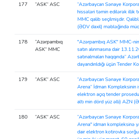
177
“ASK” ASC
“Azərbaycan Sənaye Korporas
hissələri təmin edilərək illi
MMC qalib seçilmişdir. Qalib
(ƏDV daxil) məbləğində müqa
178
“Azərpambıq
"Azərpambıq ASK" MMC-nin zav
ASK” MMC
satın alınmasına dair 13.11.2
satınalmaları haqqında” Azə
dayandırıldığı üçün Tender Ko
179
“ASK” ASC
“Azərbaycan Sənaye Korporasi
Arena” İdman Kompleksinin is
elektron açıq tender prosed
altı min dörd yüz əlli) AZN 
180
“ASK” ASC
“Azərbaycan Sənaye Korporasi
Arena" idman kompleksinə yan
dair elektron kotirovka sorğ