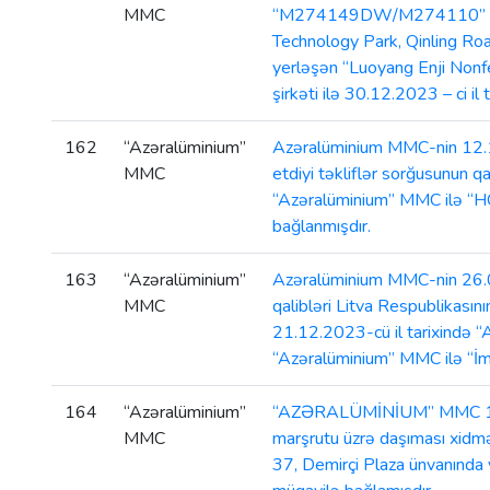
MMC
“M274149DW/M274110” markalı 
Technology Park, Qinling Roa
yerləşən “Luoyang Enji Nonfe
şirkəti ilə 30.12.2023 – ci 
162
“Azəralüminium”
Azəralüminium MMC-nin 12.12.
MMC
etdiyi təkliflər sorğusunun 
“Azəralüminium” MMC ilə “HO
bağlanmışdır.
163
“Azəralüminium”
Azəralüminium MMC-nin 26.09.
MMC
qalibləri Litva Respublikası
21.12.2023-cü il tarixində 
“Azəralüminium” MMC ilə “İml
164
“Azəralüminium”
“AZƏRALÜMİNİUM” MMC 16.11.2
MMC
marşrutu üzrə daşıması xidmət
37, Demirçi Plaza ünvanın