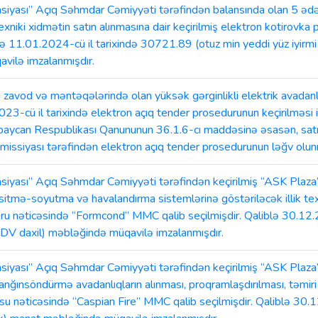
iyası” Açıq Səhmdar Cəmiyyəti tərəfindən balansında olan 5 ədəd
k texniki xidmətin satın alınmasına dair keçirilmiş elektron kotirov
lə 11.01.2024-cü il tarixində 30721.89 (otuz min yeddi yüz iyirm
vilə imzalanmışdır.
od və məntəqələrində olan yüksək gərginlikli elektrik avadanlıq
023-cü il tarixində elektron açıq tender prosedurunun keçirilməsi i
rbaycan Respublikası Qanununun 36.1.6-cı maddəsinə əsasən, satı
missiyası tərəfindən elektron açıq tender prosedurunun ləğv olunm
yası” Açıq Səhmdar Cəmiyyəti tərəfindən keçirilmiş “ASK Plaza”, 
itmə-soyutma və havalandırma sistemlərinə göstəriləcək illik texni
uru nəticəsində “Formcond” MMC qalib seçilmişdir. Qaliblə 30.12
(ƏDV daxil) məbləğində müqavilə imzalanmışdır.
yası” Açıq Səhmdar Cəmiyyəti tərəfindən keçirilmiş “ASK Plaza”, 
ğınsöndürmə avadanlıqların alınması, proqramlaşdırılması, təmiri v
usu nəticəsində “Caspian Fire” MMC qalib seçilmişdir. Qaliblə 30.