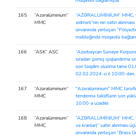
müqavilə bağlamışdır.
165
“Azəralüminium”
“AZƏRALÜMİNİUM” MMC, tərəfi
MMC
xidməti”nin nın satın alınmas
ünvanında yerləşən “Polyazt
məbləğində müqavilə bağlanm
166
“ASK” ASC
“Azərbaycan Sənaye Korpora
sıradan çıxmış işıqlandırma si
son təqdim olunma tarixi 01.0
02.02.2024-ci il 10:00-dan, 
167
“Azəralüminium”
"Azəralüminium" MMC tərəfində
MMC
tenderinə təkliflərin son yükl
10:00-a uzadılır.
168
“Azəralüminium”
“AZƏRALÜMİNİUM” MMC, tərəfin
MMC
və kranlar)” satın alınması 
ünvanında yerləşən “Brass G