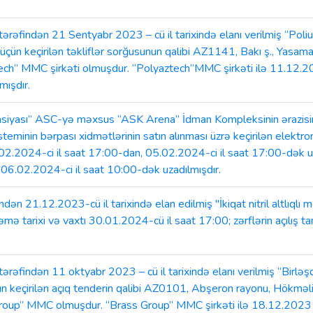
ndən 21 Sentyabr 2023 – cü il tarixində elanı verilmiş “Poliur
ı üçün keçirilən təkliflər sorğusunun qalibi AZ1141, Bakı ş., Yasama
ech” MMC şirkəti olmuşdur. “Polyaztech”MMC şirkəti ilə 11.12.
ışdır.
siyası” ASC-yə məxsus “ASK Arena” İdman Kompleksinin ərazis
steminin bərpası xidmətlərinin satın alınması üzrə keçirilən elektr
2.2024-ci il saat 17:00-dan, 05.02.2024-ci il saat 17:00-dək uzadı
06.02.2024-ci il saat 10:00-dək uzadılmışdır.
n 21.12.2023-cü il tarixində elan edilmiş "İkiqat nitril altlıqlı m
əmə tarixi və vaxtı 30.01.2024-cü il saat 17:00; zərflərin açılış ta
dən 11 oktyabr 2023 – cü il tarixində elanı verilmiş “Birləşdiric
üçün keçirilən açıq tenderin qalibi AZ0101, Abşeron rayonu, Hökmə
roup” MMC olmuşdur. “Brass Group” MMC şirkəti ilə 18.12.2023 –