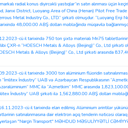
radial konus diyircəkli yastıqlar”ın satın alınması üçün keçiril
d, Jianxi District, Luoyang Area of China (Henan) Pilot Free Trad
rrous Metal Industry Co., LTD.” şirkəti olmuşdur. “Luoyang Enji No
il tarixində 48,000.00 ABŞ dolları məbləğində müqavilə bağlanmışd
2023-cü il tarixində 750 ton şixtə materialı Mn75 tabletlərinin
qalibi ÇXR-n “HOESCH Metals & Alloys (Beijing)” Co., Ltd şirkəti 
ESCH Metals & Alloys (Beijing)” Co., Ltd şirkəti arasında 837,
2023-cü il tarixində 3000 ton alüminium flüoridin satınalınması 
nın “İmlitex İndustry” UAB və Azərbaycan Respublikasının “Azmet
“Azəralüminium” MMC ilə “Azmetkim” MMC arasında 1,823,100.00 
itex İndustry” UAB şirkəti ilə 1,562,880.00 ABŞ dolları məbləğl
023-cü il tarixində elan edilmiş Alüminium ərintilər yükünün 
lərinin satınalınmasına dair elektron açıq tenderin nəticəsi olaraq
da yerləşən "Narçin Transport" MƏHDUD MƏSULİYYƏTLİ CƏMİYY