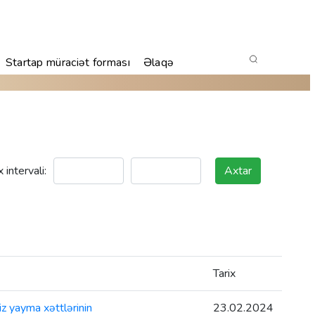
Startap müraciət forması
Əlaqə
x intervali:
Axtar
Tarix
z yayma xəttlərinin
23.02.2024