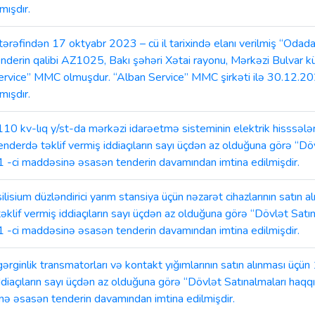
ışdır.
ndən 17 oktyabr 2023 – cü il tarixində elanı verilmiş “Odadavam
tenderin qalibi AZ1025, Bakı şəhəri Xətai rayonu, Mərkəzi Bulvar küç
ervice” MMC olmuşdur. “Alban Service” MMC şirkəti ilə 30.12.202
ışdır.
lıq y/st-da mərkəzi idarəetmə sisteminin elektrik hisssələrin
tenderdə təklif vermiş iddiaçıların sayı üçdən az olduğuna görə “D
 -ci maddəsinə əsasən tenderin davamından imtina edilmişdir.
 düzləndirici yarım stansiya üçün nəzarət cihazlarının satın al
əklif vermiş iddiaçıların sayı üçdən az olduğuna görə “Dövlət Sat
 -ci maddəsinə əsasən tenderin davamından imtina edilmişdir.
ik transmatorları və kontakt yığımlarının satın alınması üçün 
iddiaçıların sayı üçdən az olduğuna görə “Dövlət Satınalmaları ha
ə əsasən tenderin davamından imtina edilmişdir.