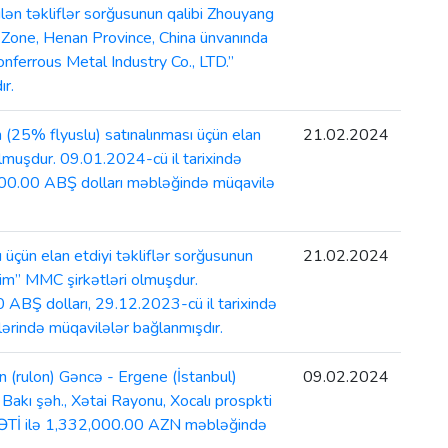
ən təkliflər sorğusunun qalibi Zhouyang
e Zone, Henan Province, China ünvanında
nferrous Metal Industry Co., LTD.”
ır.
 (25% flyuslu) satınalınması üçün elan
21.02.2024
olmuşdur. 09.01.2024-cü il tarixində
400.00 ABŞ dolları məbləğində müqavilə
üçün elan etdiyi təkliflər sorğusunun
21.02.2024
kim” MMC şirkətləri olmuşdur.
ABŞ dolları, 29.12.2023-cü il tarixində
ərində müqavilələr bağlanmışdır.
(rulon) Gəncə - Ergene (İstanbul)
09.02.2024
 Bakı şəh., Xətai Rayonu, Xocalı prospkti
ƏTİ ilə 1,332,000.00 AZN məbləğində