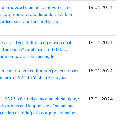
ində mövcud olan əsas meydançanın
19.01.2024
on açıq tender prosedurunda təkliflərin
lmışdır. Zərflərin açılışı isə
an etdiyi təkliflər sorğusunun qalibi
18.01.2024
l tarixində Azəralüminium MMC ilə
də müqavilə imzalanmışdır.
n elan etdiyi təkliflər sorğusunun qalibi
18.01.2024
alüminium MMC ilə Yushan Fengyuan
.2023-cü il tarixində elan olunmuş açıq
17.01.2024
da” Azərbaycan Respublikası Qanununun
ı üçdən az olduğu ilə əlaqdar satınalan