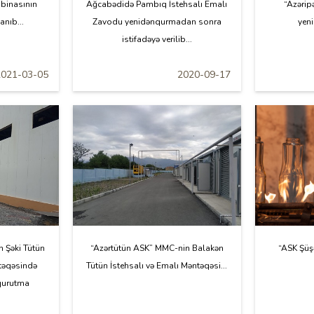
 binasının
Ağcabədidə Pambıq İstehsalı Emalı
“Azərip
anıb...
Zavodu yenidənqurmadan sonra
yeni
istifadəyə verilib...
2021-03-05
2020-09-17
 Şəki Tütün
“Azərtütün ASK” MMC-nin Balakən
“ASK Şüş
ntəqəsində
Tütün İstehsalı və Emalı Məntəqəsi...
nqurutma