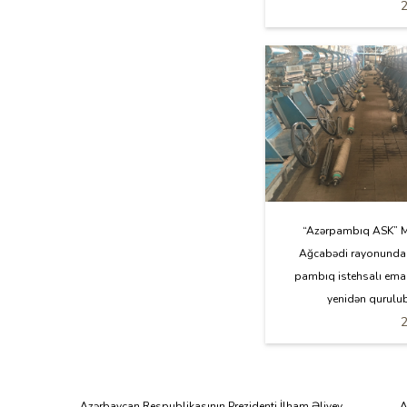
“Azərpambıq ASK” 
Ağcabədi rayonunda 
pambıq istehsalı ema
yenidən qurulub.
Azərbaycan Respublikasının Prezidenti İlham Əliyev
A