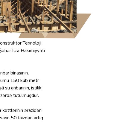
onstruktor Texnoloji
Şəhər İcra Hakimiyyəti
bar binasının,
tutumu 150 kub metr
su anbarının, istilik
nəzərdə tutulmuşdur.
 xəttlərinin ərazidən
sarın 50 faizdən artıq