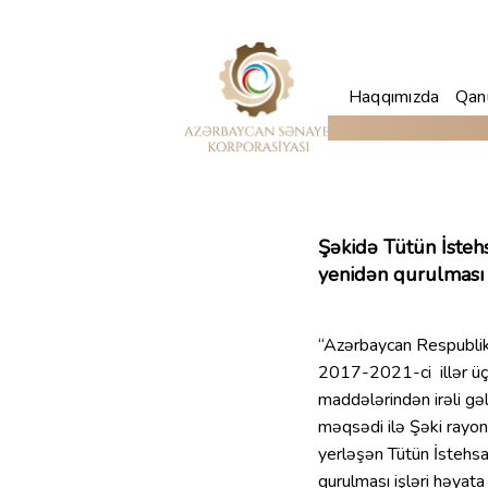
Haqqımızda
Qanu
Şəkidə Tütün İsteh
yenidən qurulması h
“Azərbaycan Respublika
2017-2021-ci illər üç
maddələrindən irəli gəl
məqsədi ilə Şəki rayo
yerləşən Tütün İstehs
qurulması işləri həyata k