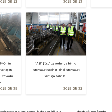
2019-08-13
2019-08-12
MMC-nin
“ASK Şüşə” zavodunda birinci
yerləşən
istehsalat sexinin ikinci istehsalat
lı zavodu
xətti işə salınıb...
...
2019-05-29
2019-05-23
zərbaycanın birinci xanımı Mehriban Əliyeva
Heydər Əliyev Fondu