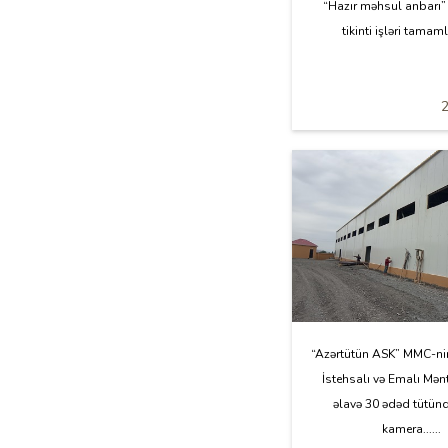
“Hazır məhsul anbarı”
tikinti işləri tamaml
“Azərtütün ASK” MMC-nin
İstehsalı və Emalı Mə
əlavə 30 ədəd tütü
kamera......