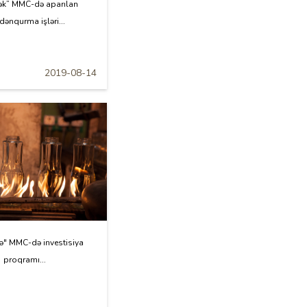
ək” MMC-də aparılan
dənqurma işləri...
2019-08-14
ə" MMC-də investisiya
proqramı...