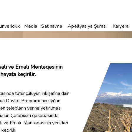
nvericilik
Media
Satınalma
Apellyasiya Şurası
Karyera
salı və Emalı Məntəqəsinin
əyata keçirilir.
sında tütünçülüyün inkişafına dair
ün Dövlət Proqramı”nın uyğun
ən tələblərin yerinə yetirilməsi
nunun Çələbixan qəsəbəsində
alı və Emalı Məntəqəsinin yenidən
eçirilir.