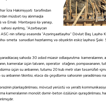
hər İcra Hakimiyyəti tərəfindən
ardan müsbət rəy alınmaqla
ı və Emalı Məntəqəsi ilə yanaşı,
 sahəsi ayrılmış, “Azərbaycan
ASC-nin sifarişi əsasında “Azərinşaatlayihə” Dövlət Baş Layihə K
ayihə-smeta sənədləri hazırlanmış və obyektin eskiz layihəsi Şəki 
yaradılacaq sahədə 30 ədəd müasir odlaqurutma kameralarının, an
anın, kameralar üçün talvarın, operator otağının, pompaxananın, 
ürmə üçün su anbarının, tutumu 20 kub metr olan təsərrüfat-içməli 
 su anbarının tikintisi, eləcə də çeşıdləmə sahəsinin yaradılması 
razinin planlaşdırılması, mövcud yerüstü və yeraltı kommunikasiya
utma kameralarının monolit dəmir-beton özülünün quraşdırılması, ha
ırılmışdır.