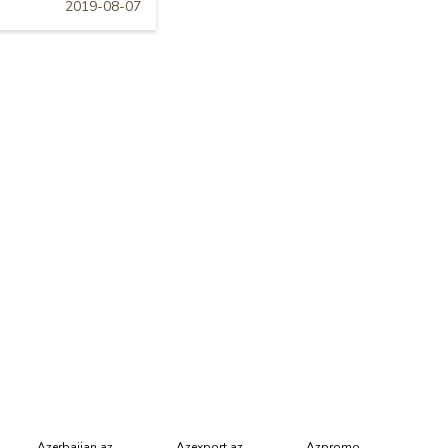
2019-08-07
Azerbaijan.az
Azexport.az
Azpromo