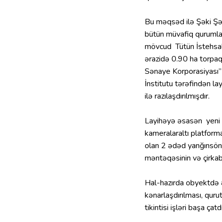
Bu məqsəd ilə Şəki Şə
bütün müvafiq quruml
mövcud Tütün İstehsal
ərazidə 0.90 ha torpaq
Sənaye Korporasiyası” 
İnstitutu tərəfindən l
ilə razılaşdırılmışdır.
Layihəyə əsasən yeni 
kameralaraltı platform
olan 2 ədəd yanğınsönd
məntəqəsinin və çirkab
Hal-hazırda obyektdə ə
kənarlaşdırılması, qur
tikintisi işləri başa çatd