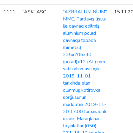
1111
“ASK” ASC
“AZƏRALÜMİNİUM”
15.11.2
MMC, Partlayış üsulu
ilə qaynaq edilmiş
alüminium polad
qaynaqlı təbəqə
(bimetal)
235x205x40
(polad)x12 (AL) mm
satın alınması üçün
2019-11-01
tarixində elan
olunmuş kotirovka
sorğusunun
müddətini 2019-11-
20 17:00 tarixinədək
uzadır. Maraqlanan
təşkilatlar (050)