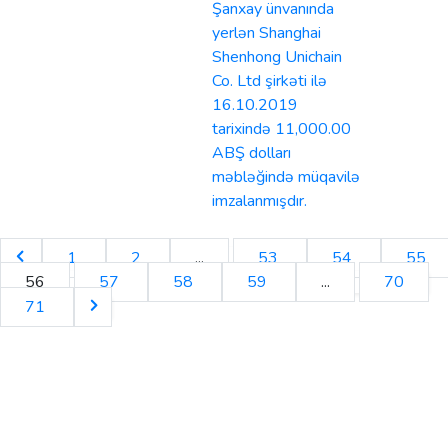
Şanxay ünvanında
yerlən Shanghai
Shenhong Unichain
Co. Ltd şirkəti ilə
16.10.2019
tarixində 11,000.00
ABŞ dolları
məbləğində müqavilə
imzalanmışdır.
1
2
...
53
54
55
56
57
58
59
...
70
71