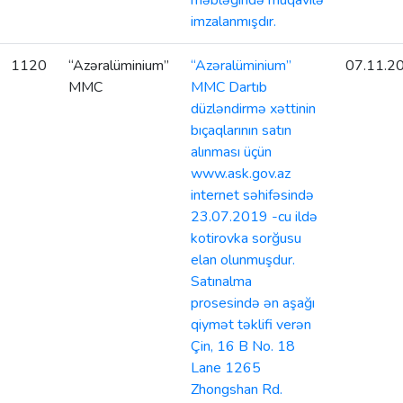
məbləğində müqavilə
imzalanmışdır.
1120
“Azəralüminium”
“Azəralüminium”
07.11.2
MMC
MMC Dartıb
düzləndirmə xəttinin
bıçaqlarının satın
alınması üçün
www.ask.gov.az
internet səhifəsində
23.07.2019 -cu ildə
kotirovka sorğusu
elan olunmuşdur.
Satınalma
prosesində ən aşağı
qiymət təklifi verən
Çin, 16 B No. 18
Lane 1265
Zhongshan Rd.