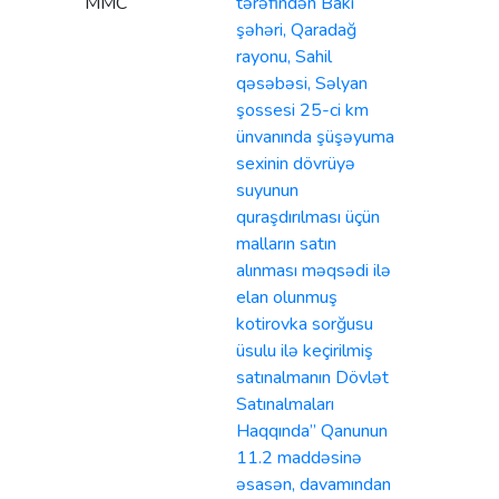
MMC
tərəfindən Bakı
şəhəri, Qaradağ
rayonu, Sahil
qəsəbəsi, Səlyan
şossesi 25-ci km
ünvanında şüşəyuma
sexinin dövrüyə
suyunun
quraşdırılması üçün
malların satın
alınması məqsədi ilə
elan olunmuş
kotirovka sorğusu
üsulu ilə keçirilmiş
satınalmanın Dövlət
Satınalmaları
Haqqında” Qanunun
11.2 maddəsinə
əsasən, davamından