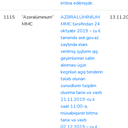
imtina edilmişdir.
1115
“Azəralüminium”
AZƏRALÜMİNİUM
13.11.2
MMC
MMC tərəfindən 24
oktyabr 2019 – cu il
tarixində ask.gov.az
saytında elanı
verilmiş işçilərin qış
geyimlərinin satın
alınması üçün
keçirilən açıq tenderin
tələb olunan
sənədlərin təqdim
olunma tarixi və vaxtı
21.11.2019-cu il
saat 11:00-a,
müsabiqənin bitmə
tarixi və vaxtı
02.12.2019 – cu il