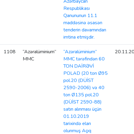
Azərbaycan
Respublikası
Qanununun 11.1
maddəsinə əsasən
tenderin davamından
imtina etmişdir.
1108
“Azəralüminium”
“Azəralüminium”
20.11.2
MMC
MMC tərəfindən 60
TON DAİRƏVİ
POLAD (20 ton Ø95
pol.20 (DÜİST
2590-2006) və 40
ton Ø135 pol.20
(DÜİST 2590-88)
satın alınması üçün
01.10.2019
tarixində elan
olunmuş Açıq