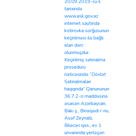
20.09.2019-cu il
tarixində
www.ask.gov.az
internet saytında
kotirovka sorğusunun
keçirilməsi ilə bağlı
elan dərc
olunmuşdur.
Keçirilmiş satınalma
proseduru
nəticəsində “Dövlət
Satınalmaları
haqqında” Qanununun
36.7.2-ci maddəsinə
əsasən Azərbaycan,
Bakı ş., Binəqədi r-nu,
Asəf Zeynallı,
Biləcəri qəs., ev 1
ünvanında yerləşən