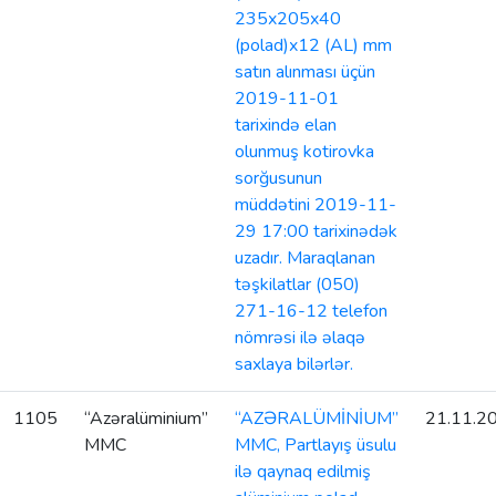
235x205x40
(polad)x12 (AL) mm
satın alınması üçün
2019-11-01
tarixində elan
olunmuş kotirovka
sorğusunun
müddətini 2019-11-
29 17:00 tarixinədək
uzadır. Maraqlanan
təşkilatlar (050)
271-16-12 telefon
nömrəsi ilə əlaqə
saxlaya bilərlər.
1105
“Azəralüminium”
“AZƏRALÜMİNİUM”
21.11.2
MMC
MMC, Partlayış üsulu
ilə qaynaq edilmiş