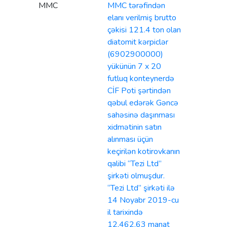
MMC
MMC tərəfindən
elanı verilmiş brutto
çəkisi 121.4 ton olan
diatomit kərpiclər
(6902900000)
yükünün 7 x 20
futluq konteynerdə
CİF Poti şərtindən
qəbul edərək Gəncə
sahəsinə daşınması
xidmətinin satın
alınması üçün
keçirilən kotirovkanın
qalibi “Tezi Ltd”
şirkəti olmuşdur.
“Tezi Ltd” şirkəti ilə
14 Noyabr 2019-cu
il tarixində
12,462.63 manat