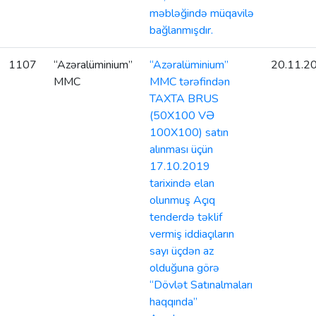
məbləğində müqavilə
bağlanmışdır.
1107
“Azəralüminium”
“Azəralüminium”
20.11.2
MMC
MMC tərəfindən
TAXTA BRUS
(50X100 VƏ
100X100) satın
alınması üçün
17.10.2019
tarixində elan
olunmuş Açıq
tenderdə təklif
vermiş iddiaçıların
sayı üçdən az
olduğuna görə
“Dövlət Satınalmaları
haqqında”