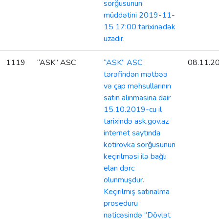
sorğusunun
müddətini 2019-11-
15 17:00 tarixinədək
uzadır.
1119
“ASK” ASC
“ASK” ASC
08.11.2
tərəfindən mətbəə
və çap məhsullarının
satın alınmasına dair
15.10.2019-cu il
tarixində ask.gov.az
internet saytında
kotirovka sorğusunun
keçirilməsi ilə bağlı
elan dərc
olunmuşdur.
Keçirilmiş satınalma
proseduru
nəticəsində “Dövlət