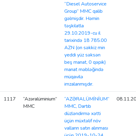
“Diesel Autoservice
Group” MMC qalib
gəlmişdir. Həmin
təşkilatla
29.10.2019-cu il
tarixində 18 785.00
AZN (on səkkiz min
yeddi yüz səksən
beş manat, 0 qəpik)
manat məbləğində
müqavilə
imzalanmışdır.
1117
“Azəralüminium”
“AZƏRALÜMİNİUM”
08.11.2
MMC
MMC, Dartıb
düzləndirmə xətti
üçün müxtəlif növ
valların satın alınması
üçün 2019-10-24