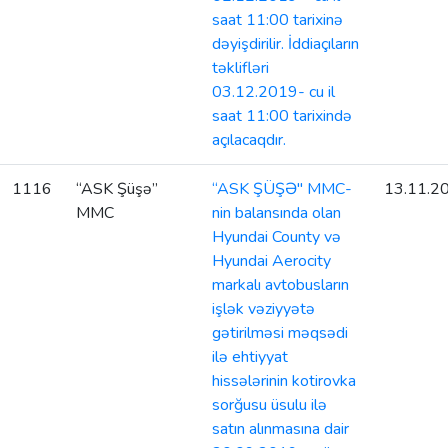
saat 11:00 tarixinə
dəyişdirilir. İddiaçıların
təklifləri
03.12.2019- cu il
saat 11:00 tarixində
açılacaqdır.
1116
“ASK Şüşə”
“ASK ŞÜŞƏ" MMC-
13.11.2
MMC
nin balansında olan
Hyundai County və
Hyundai Aerocity
markalı avtobusların
işlək vəziyyətə
gətirilməsi məqsədi
ilə ehtiyyat
hissələrinin kotirovka
sorğusu üsulu ilə
satın alınmasına dair