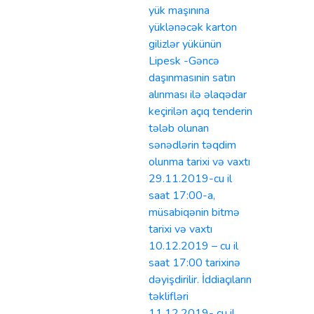
yük maşınına
yüklənəcək karton
gilizlər yükünün
Lipesk -Gəncə
daşınmasınin satın
alınması ilə əlaqədar
keçirilən açıq tenderin
tələb olunan
sənədlərin təqdim
olunma tarixi və vaxtı
29.11.2019-cu il
saat 17:00-a,
müsabiqənin bitmə
tarixi və vaxtı
10.12.2019 – cu il
saat 17:00 tarixinə
dəyişdirilir. İddiaçıların
təklifləri
11.12.2019- cu il