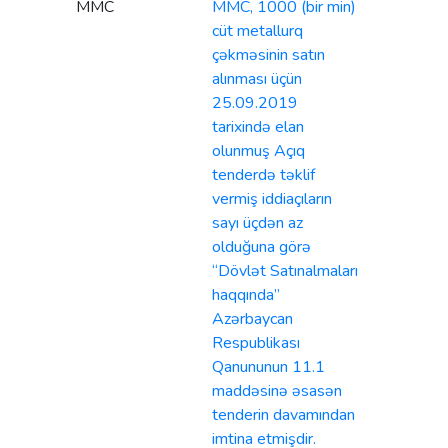
MMC
MMC, 1000 (bir min)
cüt metallurq
çəkməsinin satın
alınması üçün
25.09.2019
tarixində elan
olunmuş Açıq
tenderdə təklif
vermiş iddiaçıların
sayı üçdən az
olduğuna görə
“Dövlət Satınalmaları
haqqında”
Azərbaycan
Respublikası
Qanununun 11.1
maddəsinə əsasən
tenderin davamından
imtina etmişdir.