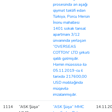
prosesində ən aşağı
qiymət təklifi edən
Türkiyə, Porcu Mersin
İnonu mahallesi
1401 sokak tansal
apartmanı 3/12
ünvanında yerləşən
“OVERSEAS
COTTON” LTD şirkəti
qalib gəlmişdir.
Həmin müəssisə ilə
05.11.2019-cu il
tarixdə 217600,00
USD məbləğində
müqavilə
imzalanmışdır.
1114
“ASK Şüşə”
“ASK Şüşə” MMC
14.11.2