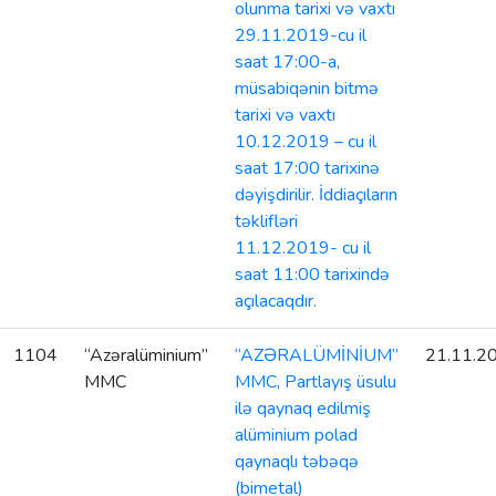
olunma tarixi və vaxtı
29.11.2019-cu il
saat 17:00-a,
müsabiqənin bitmə
tarixi və vaxtı
10.12.2019 – cu il
saat 17:00 tarixinə
dəyişdirilir. İddiaçıların
təklifləri
11.12.2019- cu il
saat 11:00 tarixində
açılacaqdır.
1104
“Azəralüminium”
“AZƏRALÜMİNİUM”
21.11.2
MMC
MMC, Partlayış üsulu
ilə qaynaq edilmiş
alüminium polad
qaynaqlı təbəqə
(bimetal)