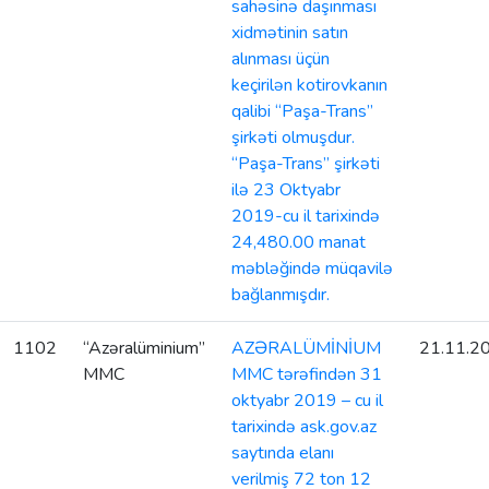
sahəsinə daşınması
xidmətinin satın
alınması üçün
keçirilən kotirovkanın
qalibi “Paşa-Trans”
şirkəti olmuşdur.
“Paşa-Trans” şirkəti
ilə 23 Oktyabr
2019-cu il tarixində
24,480.00 manat
məbləğində müqavilə
bağlanmışdır.
1102
“Azəralüminium”
AZƏRALÜMİNİUM
21.11.2
MMC
MMC tərəfindən 31
oktyabr 2019 – cu il
tarixində ask.gov.az
saytında elanı
verilmiş 72 ton 12