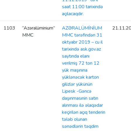
saat 11:00 tarixində
açılacaqdır.
1103
“Azəralüminium”
AZƏRALÜMİNİUM
21.11.2
MMC
MMC tərəfindən 31
oktyabr 2019 – cu il
tarixində ask.gov.az
saytında elanı
verilmiş 72 ton 12
yük maşınına
yüklənəcək karton
gilizlər yükünün
Lipesk -Gəncə
daşınmasınin satın
alınması ilə əlaqədar
keçirilən açıq tenderin
tələb olunan
sənədlərin təqdim