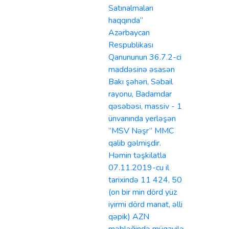
Satınalmaları
haqqında”
Azərbaycan
Respublikası
Qanununun 36.7.2-ci
maddəsinə əsasən
Bakı şəhəri, Səbail
rayonu, Badamdar
qəsəbəsi, massiv - 1
ünvanında yerləşən
“MSV Nəşr” MMC
qalib gəlmişdir.
Həmin təşkilatla
07.11.2019-cu il
tarixində 11 424, 50
(on bir min dörd yüz
iyirmi dörd manat, əlli
qəpik) AZN