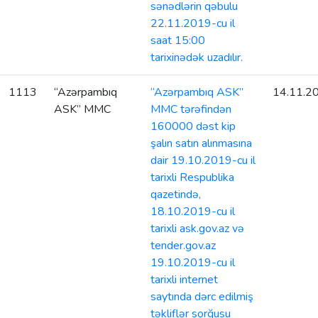
sənədlərin qəbulu
22.11.2019-cu il
saat 15:00
tarixinədək uzadılır.
1113
“Azərpambıq
“Azərpambıq ASK”
14.11.2
ASK” MMC
MMC tərəfindən
160000 dəst kip
şalın satın alınmasına
dair 19.10.2019-cu il
tarixli Respublika
qazetində,
18.10.2019-cu il
tarixli ask.gov.az və
tender.gov.az
19.10.2019-cu il
tarixli internet
saytında dərc edilmiş
təkliflər sorğusu