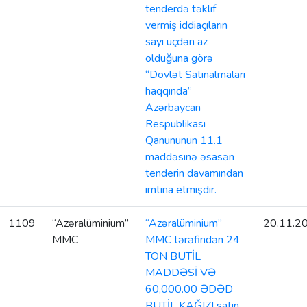
tenderdə təklif
vermiş iddiaçıların
sayı üçdən az
olduğuna görə
“Dövlət Satınalmaları
haqqında”
Azərbaycan
Respublikası
Qanununun 11.1
maddəsinə əsasən
tenderin davamından
imtina etmişdir.
1109
“Azəralüminium”
“Azəralüminium”
20.11.2
MMC
MMC tərəfindən 24
TON BUTİL
MADDƏSİ VƏ
60,000.00 ƏDƏD
BUTİL KAĞIZI satın