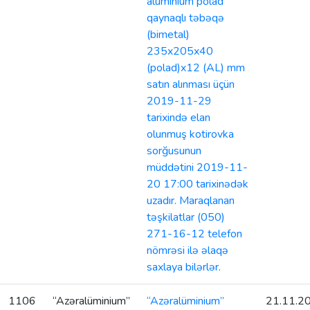
alüminium polad
qaynaqlı təbəqə
(bimetal)
235x205x40
(polad)x12 (AL) mm
satın alınması üçün
2019-11-29
tarixində elan
olunmuş kotirovka
sorğusunun
müddətini 2019-11-
20 17:00 tarixinədək
uzadır. Maraqlanan
təşkilatlar (050)
271-16-12 telefon
nömrəsi ilə əlaqə
saxlaya bilərlər.
1106
“Azəralüminium”
“Azəralüminium”
21.11.2