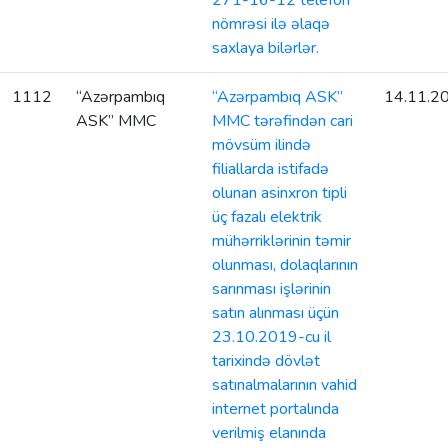
271-16-12 telefon
nömrəsi ilə əlaqə
saxlaya bilərlər.
1112
“Azərpambıq
“Azərpambıq ASK”
14.11.2
ASK” MMC
MMC tərəfindən cari
mövsüm ilində
filiallarda istifadə
olunan asinxron tipli
üç fazalı elektrik
mühərriklərinin təmir
olunması, dolaqlarının
sarınması işlərinin
satın alınması üçün
23.10.2019-cu il
tarixində dövlət
satınalmalarının vahid
internet portalında
verilmiş elanında