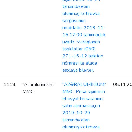
tarixində elan
olunmuş kotirovka
sorğusunun
müddətini 2019-11-
15 17:00 tarixinədək
uzadır. Maraqlanan
təşkilatlar (050)
271-16-12 telefon
nömrəsi ilə əlaqə
saxlaya bilərlər.
1118
“Azəralüminium”
“AZƏRALÜMİNİUM”
08.11.2
MMC
MMC, Posa sıyırıcının
ehtiyyat hissələrinin
satın alınması üçün
2019-10-29
tarixində elan
olunmuş kotirovka