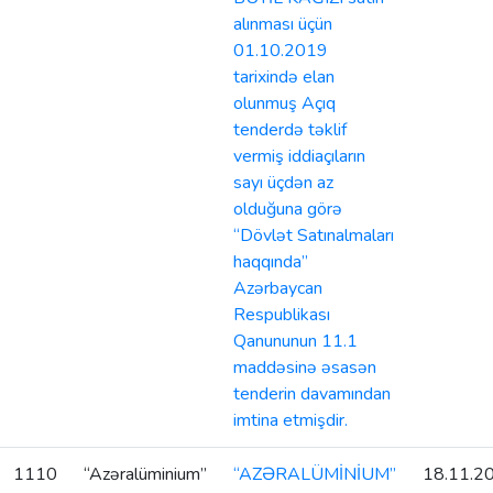
alınması üçün
01.10.2019
tarixində elan
olunmuş Açıq
tenderdə təklif
vermiş iddiaçıların
sayı üçdən az
olduğuna görə
“Dövlət Satınalmaları
haqqında”
Azərbaycan
Respublikası
Qanununun 11.1
maddəsinə əsasən
tenderin davamından
imtina etmişdir.
1110
“Azəralüminium”
“AZƏRALÜMİNİUM”
18.11.2