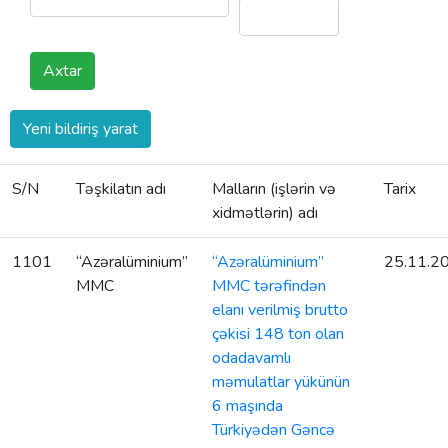
Axtar
Yeni bildiriş yarat
S/N
Təşkilatın adı
Malların (işlərin və
Tarix
xidmətlərin) adı
1101
“Azəralüminium”
“Azəralüminium”
25.11.2
MMC
MMC tərəfindən
elanı verilmiş brutto
çəkisi 148 ton olan
odadavamlı
məmulatlar yükünün
6 maşında
Türkiyədən Gəncə