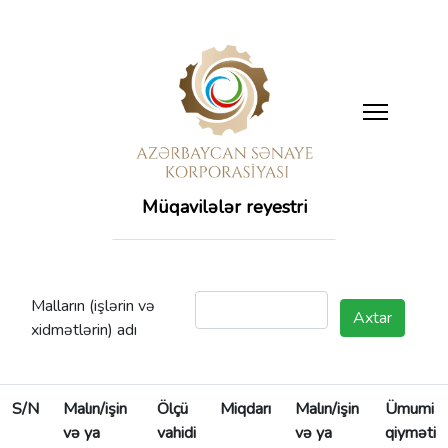
Müqavilələr reyestri
Malların (işlərin və
Axtar
xidmətlərin) adı
S/N
Malın/işin
Ölçü
Miqdarı
Malın/işin
Ümumi
və ya
vahidi
və ya
qiyməti