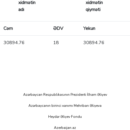
xidmətin
xidmətin
adı
qiyməti
Cəm
ƏDV
Yekun
30894.76
18
30894.76
Azərbaycan Respublikasının Prezidenti İlham Əliyev
Azərbaycanın birinci xanımı Mehriban Əliyeva
Heydər Əliyev Fondu
Azerbaijan.az