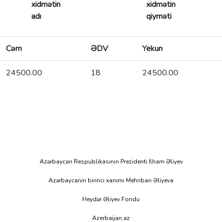
xidmətin
xidmətin
adı
qiyməti
Cəm
ƏDV
Yekun
24500.00
18
24500.00
Azərbaycan Respublikasının Prezidenti İlham Əliyev
Azərbaycanın birinci xanımı Mehriban Əliyeva
Heydər Əliyev Fondu
Azerbaijan.az