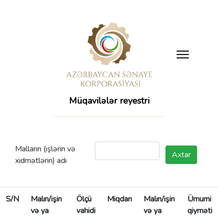
Müqavilələr reyestri
Malların (işlərin və
Axtar
xidmətlərin) adı
S/N
Malın/işin
Ölçü
Miqdarı
Malın/işin
Ümumi
və ya
vahidi
və ya
qiyməti