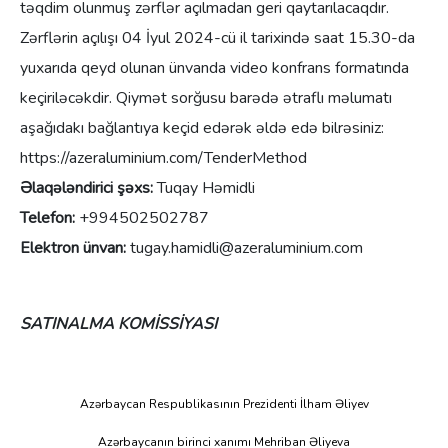
təqdim olunmuş zərflər açılmadan geri qaytarılacaqdır.
Zərflərin açılışı 04 İyul 2024-cü il tarixində saat 15.30-da
yuxarıda qeyd olunan ünvanda video konfrans formatında
keçiriləcəkdir. Qiymət sorğusu barədə ətraflı məlumatı
aşağıdakı bağlantıya keçid edərək əldə edə bilrəsiniz:
https://azeraluminium.com/TenderMethod
Əlaqələndirici şəxs:
Tuqay Həmidli
Telefon:
+994502502787
Elektron ünvan:
tugay.hamidli@azeraluminium.com
SATINALMA KOMİSSİYASI
Azərbaycan Respublikasının Prezidenti İlham Əliyev
Azərbaycanın birinci xanımı Mehriban Əliyeva