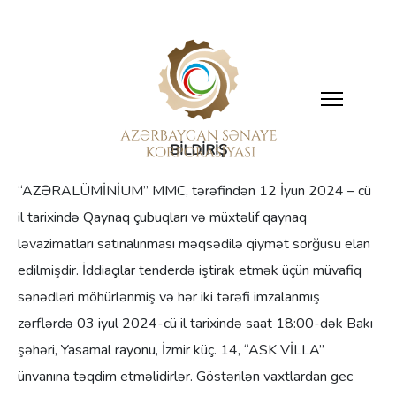
BİLDİRİŞ
“AZƏRALÜMİNİUM” MMC, tərəfindən 12 İyun 2024 – cü
il tarixində Qaynaq çubuqları və müxtəlif qaynaq
ləvazimatları satınalınması məqsədilə qiymət sorğusu elan
edilmişdir. İddiaçılar tenderdə iştirak etmək üçün müvafiq
sənədləri möhürlənmiş və hər iki tərəfi imzalanmış
zərflərdə 03 iyul 2024-cü il tarixində saat 18:00-dək Bakı
şəhəri, Yasamal rayonu, İzmir küç. 14, “ASK VİLLA”
ünvanına təqdim etməlidirlər. Göstərilən vaxtlardan gec