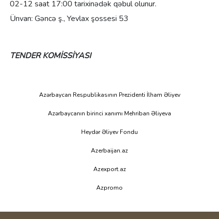
02-12 saat 17:00 tarixinədək qəbul olunur.
Ünvan:
Gəncə ş., Yevlax şossesi 53
TENDER KOMİSSİYASI
Azərbaycan Respublikasının Prezidenti İlham Əliyev
Azərbaycanın birinci xanımı Mehriban Əliyeva
Heydər Əliyev Fondu
Azerbaijan.az
Azexport.az
Azpromo