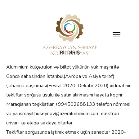
BİLDİRİŞ
Aluminium külçə,rulon və billet yükünün yük maşını ilə
Gəncə sahəsindən İstanbul(Avropa və Asiya tərəf)
şəhərinə daşınması(Fevral 2020-Dekabr 2020) xidmətinin
təkliflər sorğusu üsulu ilə satın alınmasını həyata keçirir.
Maraqlanan təşkilatlar +994502688133 telefon nömrəsi
və ya ismayil.huseynov@azeraluminium.com elektron
ünvanı ilə əlaqə saxlaya bilərlər.
Təkliflər sorğusunda iştirak etmək üçün sənədlər 2020-