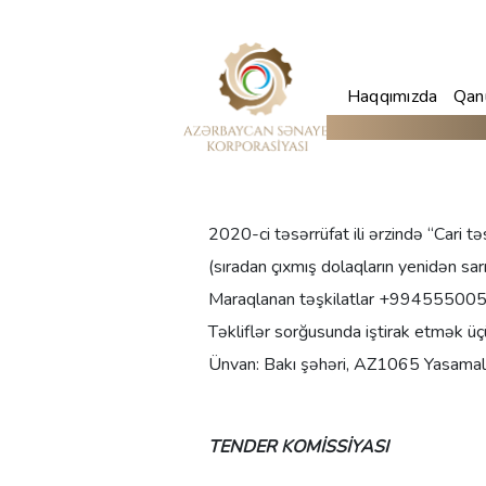
Haqqımızda
Qanu
2020-ci təsərrüfat ili ərzində “Cari təs
(sıradan çıxmış dolaqların yenidən sarın
Maraqlanan təşkilatlar +99455500511
Təkliflər sorğusunda iştirak etmək 
Ünvan:
Bakı şəhəri, AZ1065 Yasamal 
TENDER KOMİSSİYASI