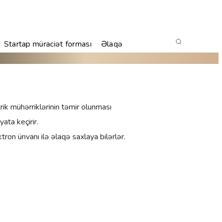
Startap müraciət forması
Əlaqə
ktrik mühərriklərinin təmir olunması
yata keçirir.
n ünvanı ilə əlaqə saxlaya bilərlər.