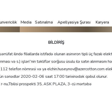
nvericilik
Media
Satınalma
Apellyasiya Şurası
Karyera
BİLDİRİŞ
ərrüfat ilində filiallarda istifadə olunan asinxron tipli üç fazalı ele
ması və s.) işləri”nin təkliflər sorğusu üsulu ilə satın alınmasını hə
2 telefon nömrəsi və ya elchin.huseynov@azercotton.com elektro
üçün sənədlər 2020-02-06 saat 17:00 tarixinədək qəbul olunur.
r-nu,Tbilisi prospekti 35, ASK PLAZA, 3-cü mərtəbə