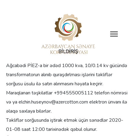
BİLDİRİŞ
Ağcabədi PİEZ-a bir ədəd 1000 kva, 10/0.14 kv gücündə
transformatorun alınıb quraşdırlması işlərini təkliflər
sorğusu üsulu ilə satın alınmasını həyata keçirir.
Maraqlanan təşkilatlar +994555005112 telefon nömrəsi
və ya elchin.huseynov@azercotton.com elektron ünvanı ilə
əlaqə saxlaya bilərlər.
Təkliflər sorğusunda iştirak etmək üçün sənədlər 2020-
01-08 saat 12:00 tarixinədək qəbul olunur.