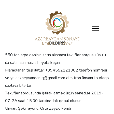
BİLDİRİŞ
550 ton arpa dəninin satın alınması təkliflər sorğusu üsulu
ilə satın alınmasını həyata keçirir.
Maraqlanan təşkilatlar +994552121002 telefon nömrəsi
və ya askheyvandarliq@gmail.com elektron ünvanı ilə əlaqə
saxlaya bilərlər.
Təkliflər sorğusunda iştirak etmək üçün sənədlər 2019-
07-29 saat 15:00 tarixinədək qəbul olunur.
Ünvan:
Şəki rayonu, Orta Zəyzid kəndi