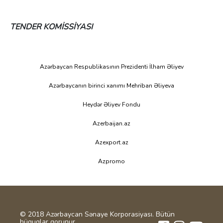
TENDER KOMİSSİYASI
Azərbaycan Respublikasının Prezidenti İlham Əliyev
Azərbaycanın birinci xanımı Mehriban Əliyeva
Heydər Əliyev Fondu
Azerbaijan.az
Azexport.az
Azpromo
© 2018 Azərbaycan Sənaye Korporasiyası. Bütün
hüquqlar qorunur.