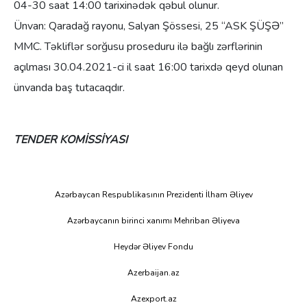
04-30 saat 14:00 tarixinədək qəbul olunur.
Ünvan:
Qaradağ rayonu, Salyan Şössesi, 25 “ASK ŞÜŞƏ”
MMC. Təkliflər sorğusu proseduru ilə bağlı zərflərinin
açılması 30.04.2021-ci il saat 16:00 tarixdə qeyd olunan
ünvanda baş tutacaqdır.
TENDER KOMİSSİYASI
Azərbaycan Respublikasının Prezidenti İlham Əliyev
Azərbaycanın birinci xanımı Mehriban Əliyeva
Heydər Əliyev Fondu
Azerbaijan.az
Azexport.az