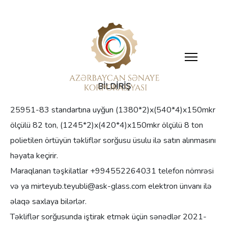
BİLDİRİŞ
25951-83 standartına uyğun (1380*2)x(540*4)x150mkr
ölçülü 82 ton, (1245*2)x(420*4)x150mkr ölçülü 8 ton
polietilen örtüyün təkliflər sorğusu üsulu ilə satın alınmasını
həyata keçirir.
Maraqlanan təşkilatlar +994552264031 telefon nömrəsi
və ya mirteyub.teyubli@ask-glass.com elektron ünvanı ilə
əlaqə saxlaya bilərlər.
Təkliflər sorğusunda iştirak etmək üçün sənədlər 2021-