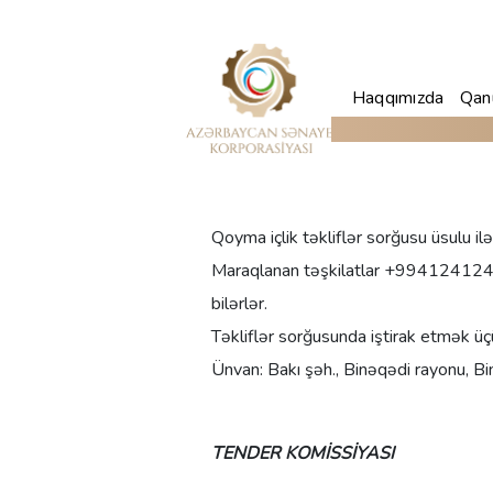
Haqqımızda
Qanu
Qoyma içlik təkliflər sorğusu üsulu ilə
Maraqlanan təşkilatlar +9941241246
bilərlər.
Təkliflər sorğusunda iştirak etmək 
Ünvan:
Bakı şəh., Binəqədi rayonu, B
TENDER KOMİSSİYASI