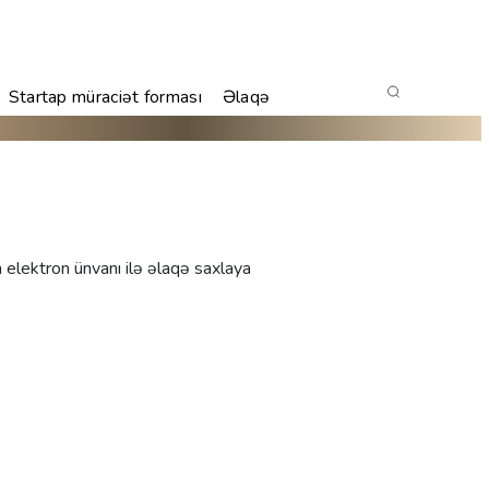
Startap müraciət forması
Əlaqə
ektron ünvanı ilə əlaqə saxlaya