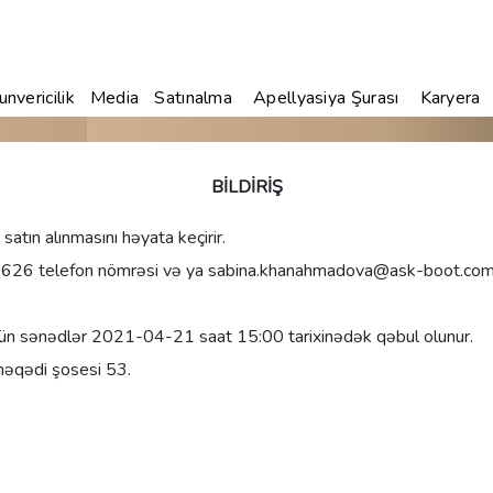
nvericilik
Media
Satınalma
Apellyasiya Şurası
Karyera
BİLDİRİŞ
 satın alınmasını həyata keçirir.
26 telefon nömrəsi və ya sabina.khanahmadova@ask-boot.com el
üçün sənədlər 2021-04-21 saat 15:00 tarixinədək qəbul olunur.
inəqədi şosesi 53.