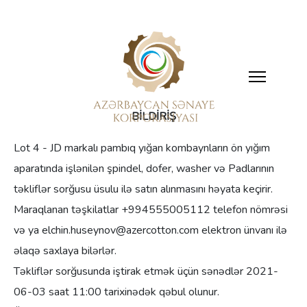
BİLDİRİŞ
Lot 4 - JD markalı pambıq yığan kombaynların ön yığım
aparatında işlənilən şpindel, dofer, washer və Padlarının
təkliflər sorğusu üsulu ilə satın alınmasını həyata keçirir.
Maraqlanan təşkilatlar +994555005112 telefon nömrəsi
və ya elchin.huseynov@azercotton.com elektron ünvanı ilə
əlaqə saxlaya bilərlər.
Təkliflər sorğusunda iştirak etmək üçün sənədlər 2021-
06-03 saat 11:00 tarixinədək qəbul olunur.