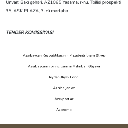
Ünvan:
Bakı şəhəri, AZ1065 Yasamal r-nu, Tbilisi prospekti
35, ASK PLAZA, 3-cü mərtəbə
TENDER KOMİSSİYASI
Azərbaycan Respublikasının Prezidenti İlham Əliyev
Azərbaycanın birinci xanımı Mehriban Əliyeva
Heydər Əliyev Fondu
Azerbaijan.az
Azexport.az
Azpromo